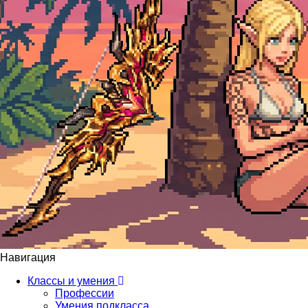
Навигация
Классы и умения
Профессии
Умения подкласса