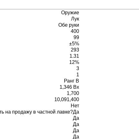
Оружие
Лук
Обе руки
400
99
±5%
293
1.31
12%
3
1
Ранг B
1,346 Bx
1,700
10,091,400
Нет
ь на продажу в частной лавке?
Да
Да
Да
Да
Да