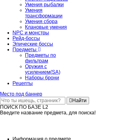
Умения рыбалки
Умения
трансформации
Умения сбора
Клановые умения
NPC и монстры
Рейд-боссы
Эпические боссы
Предметы
Предметы по
фильтрам
Оружия с
усилением(SA)
Наборы брони
Рецепты
Место под баннер
Найти
ПОИСК ПО БАЗЕ L2
Введите название предмета, для поиска!
Информация о предмете