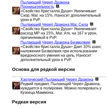
Пылающий Череп Дракона
Проницательность
<Свойство Кристалла Души> Увеличивает
Скор. Маг. на 15%. Наносит дополнительный
урон в PvP.
Пылающий Череп Дракона
Маг. Сила
<Свойство Кристалла Души> Увеличивает
расход MP на 15%, Маг. Атк. на 167 и урон,
причиняемый в PvP.
Пылающий Череп Дракона
Безмолвие
<Свойство Кристалла Души> Дает 10% шанс
наложения Безмолвия при использовании
вредоносного умения на цель. Наносит
дополнительный урон в PvP.
Основа для редкой версии
Хаотический Пылающий Череп Дракона
Редкий предмет, Пылающий Череп Дракона,
нуждается в полировке. Можно полировать у
Кузнеца Маммона.
Редкая версия