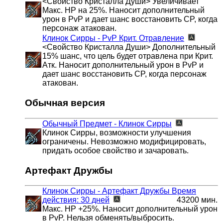
<Свойство Кристалла Души> Увеличивает
Макс. HP на 25%. Наносит дополнительный
урон в PvP и дает шанс восстановить CP, когда
персонаж атакован.
Клинок Сирры - PvP
Крит. Отравление
<Свойство Кристалла Души> Дополнительный
15% шанс, что цель будет отравлена при Крит.
Атк. Наносит дополнительный урон в PvP и
дает шанс восстановить CP, когда персонаж
атакован.
Обычная версия
Обычный Предмет - Клинок Сирры
Клинок Сирры, возможности улучшения
ограничены. Невозможно модифицировать,
придать особое свойство и зачаровать.
Артефакт Дружбы
Клинок Сирры - Артефакт Дружбы
Время
действия: 30 дней
43200 мин.
Макс. НР +25%. Наносит дополнительный урон
в PvP. Нельзя обменять/выбросить.