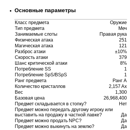
Основные параметры
Класс предмета
Оружие
Тип предмета
Меч
Занимаемые слоты
Правая рука
Физическая атака
251
Магическая атака
121
Разброс атаки
±10%
Скорость атаки
379
Шанс критической атаки
8%
Потребление SS
1
Потребление SpS/BSpS
1
Ранг предмета
Ранг A
Количество кристаллов
2,157 Ax
Вес
1,300
Базовая цена
26,968,400
Предмет складывается в стопку?
Нет
Предмет можно передать другому игроку или
выставить на продажу в частной лавке?
Да
Предмет можно продать NPC?
Да
Предмет можно выкинуть на землю?
Да