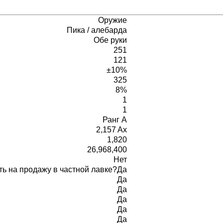
Оружие
Пика / алебарда
Обе руки
251
121
±10%
325
8%
1
1
Ранг A
2,157 Ax
1,820
26,968,400
Нет
ь на продажу в частной лавке?
Да
Да
Да
Да
Да
Да