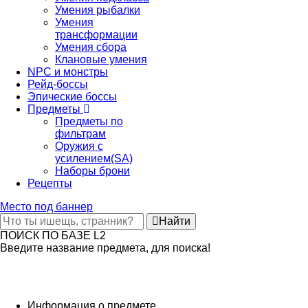
Умения рыбалки
Умения
трансформации
Умения сбора
Клановые умения
NPC и монстры
Рейд-боссы
Эпические боссы
Предметы
Предметы по
фильтрам
Оружия с
усилением(SA)
Наборы брони
Рецепты
Место под баннер
Найти
ПОИСК ПО БАЗЕ L2
Введите название предмета, для поиска!
Информация о предмете