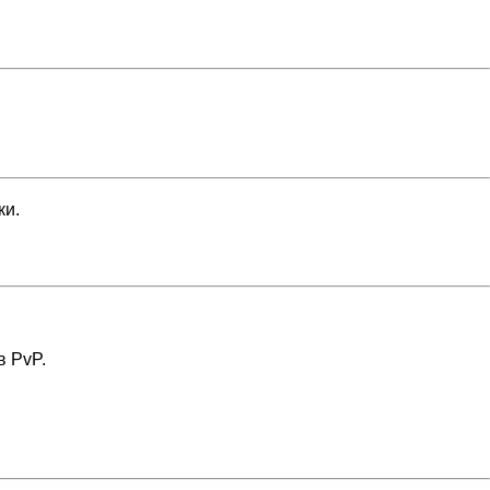
ки.
в PvP.