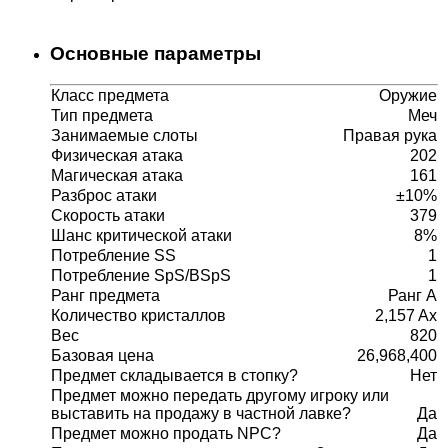
Основные параметры
Класс предмета
Оружие
Тип предмета
Меч
Занимаемые слоты
Правая рука
Физическая атака
202
Магическая атака
161
Разброс атаки
±10%
Скорость атаки
379
Шанс критической атаки
8%
Потребление SS
1
Потребление SpS/BSpS
1
Ранг предмета
Ранг A
Количество кристаллов
2,157 Ax
Вес
820
Базовая цена
26,968,400
Предмет складывается в стопку?
Нет
Предмет можно передать другому игроку или
выставить на продажу в частной лавке?
Да
Предмет можно продать NPC?
Да