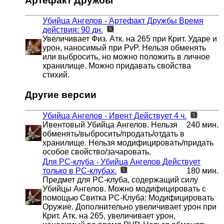
Артефакт Дружбы
Убийца Ангелов - Артефакт Дружбы
Время
действия: 90 дн.
Увеличивает Физ. Атк. на 265 при Крит. Ударе и
урон, наносимый при PvP. Нельзя обменять
или выбросить, но можно положить в личное
хранилище. Можно придавать свойства
стихий.
Другие версии
Убийца Ангелов - Ивент
Действует 4 ч.
Ивентовый Убийца Ангелов. Нельзя
240 мин.
обменять/выбросить/продать/отдать в
хранилище. Нельзя модифицировать/придать
особое свойство/зачаровать.
Для РС-клуба - Убийца Ангелов
Действует
только в РС-клубах.
180 мин.
Предмет для РС-клуба, содержащий силу
Убийцы Ангелов. Можно модифицировать с
помощью Свитка PC-Клуба: Модифицировать
Оружие. Дополнительно увеличивает урон при
Крит. Атк. на 265, увеличивает урон,