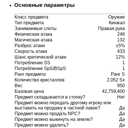
Основные параметры
Класс предмета
Оружие
Тип предмета
Кинжал
Занимаемые слоты
Правая рука
Физическая атака
246
Магическая атака
132
Разброс атаки
±5%
Скорость атаки
433
Шанс критической атаки
12%
Потребление SS
1
Потребление SpS/BSpS
1
Ранг предмета
Ранг S
Количество кристаллов
2,052 Sx
Вес
950
Базовая цена
42,759,400
Предмет складывается в стопку?
Нет
Предмет можно передать другому игроку или
выставить на продажу в частной лавке?
Да
Предмет можно продать NPC?
Да
Предмет можно выкинуть на землю?
Да
Предмет можно удалить?
Да