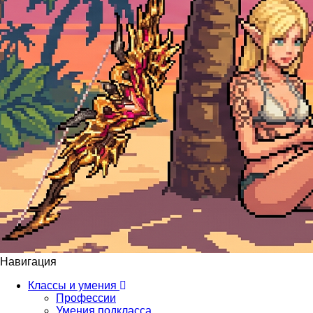
Навигация
Классы и умения
Профессии
Умения подкласса