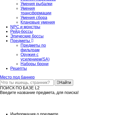
Умения рыбалки
Умения
трансформации
Умения сбора
Клановые умения
NPC и монстры
Рейд-боссы
Эпические боссы
Предметы
Предметы по
фильтрам
Оружия с
усилением(SA)
Наборы брони
Рецепты
Место под баннер
Найти
ПОИСК ПО БАЗЕ L2
Введите название предмета, для поиска!
Информация о предмете