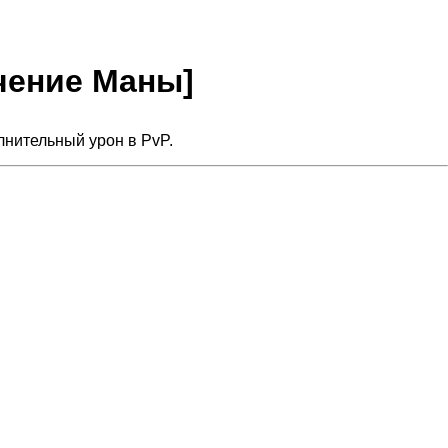
ичение Маны]
лнительный урон в PvP.