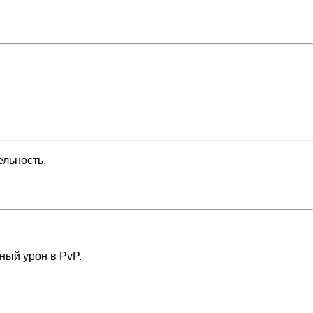
ельность.
ный урон в PvP.