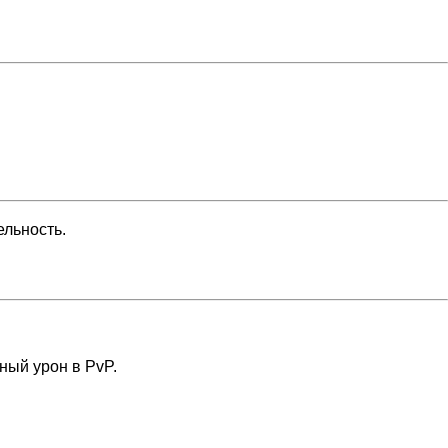
ельность.
ный урон в PvP.