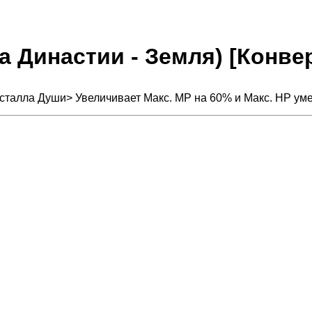
ва Династии - Земля) [Конве
исталла Души> Увеличивает Макс. MP на 60% и Макс. HP ум