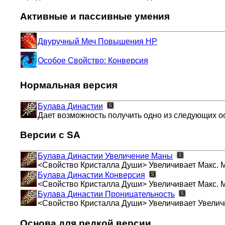
Активные и пассивные умения
Двуручный Меч Повышения HP
Особое Свойство: Конверсия
Нормальная версия
Булава Династии
Дает возможность получить одно из следующих о
Версии с SA
Булава Династии
Увеличение Маны
<Свойство Кристалла Души> Увеличивает Макс. 
Булава Династии
Конверсия
<Свойство Кристалла Души> Увеличивает Макс. 
Булава Династии
Проницательность
<Свойство Кристалла Души> Увеличивает Увеличи
Основа для редкой версии