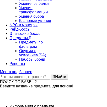
Умения рыбалки
Умения
трансформации
Умения сбора
Клановые умения
NPC и монстры
Рейд-боссы
Эпические боссы
Предметы
Предметы по
фильтрам
Оружия с
усилением(SA)
Наборы брони
Рецепты
Место под баннер
Найти
ПОИСК ПО БАЗЕ L2
Введите название предмета, для поиска!
Информация о предмете