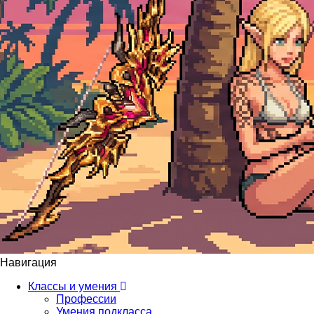
Навигация
Классы и умения
Профессии
Умения подкласса