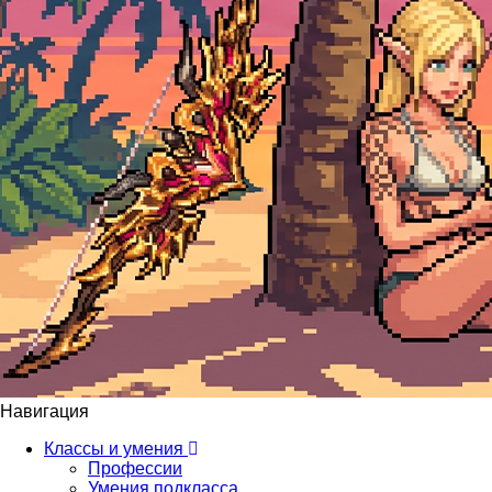
Навигация
Классы и умения
Профессии
Умения подкласса