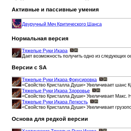
Активные и пассивные умения
Двуручный Меч Критического Шанса
Нормальная версия
Тяжелые Руки Икара
Дает возможность получить одно из следующих ос
Версии с SA
Тяжелые Руки Икара
Фокусировка
<Свойство Кристалла Души> Увеличивает шанс Кри
Тяжелые Руки Икара
Здоровье
<Свойство Кристалла Души> Увеличивает Макс. H
Тяжелые Руки Икара
Легкость
<Свойство Кристалла Души> Увеличивает грузопо
Основа для редкой версии