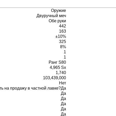
Оружие
Двуручный меч
Обе руки
442
163
±10%
325
8%
1
1
Ранг S80
4,965 Sx
1,740
103,439,000
Нет
ь на продажу в частной лавке?
Да
Да
Да
Да
Да
Да