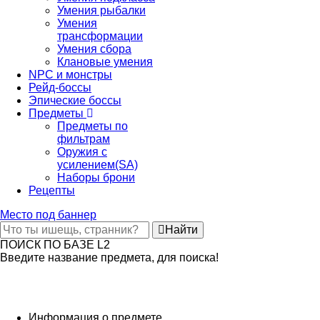
Умения рыбалки
Умения
трансформации
Умения сбора
Клановые умения
NPC и монстры
Рейд-боссы
Эпические боссы
Предметы
Предметы по
фильтрам
Оружия с
усилением(SA)
Наборы брони
Рецепты
Место под баннер
Найти
ПОИСК ПО БАЗЕ L2
Введите название предмета, для поиска!
Информация о предмете