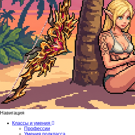
Навигация
Классы и умения
Профессии
Умения подкласса