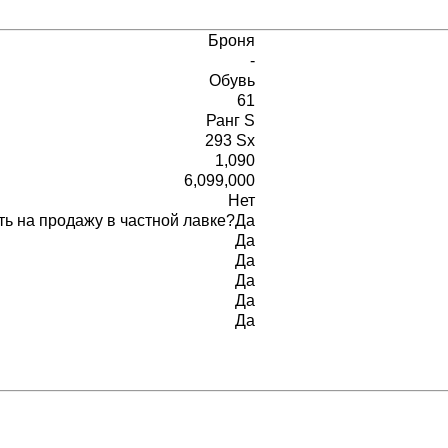
Броня
-
Обувь
61
Ранг S
293 Sx
1,090
6,099,000
Нет
ь на продажу в частной лавке?
Да
Да
Да
Да
Да
Да