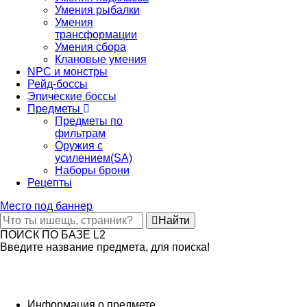
Умения рыбалки
Умения
трансформации
Умения сбора
Клановые умения
NPC и монстры
Рейд-боссы
Эпические боссы
Предметы
Предметы по
фильтрам
Оружия с
усилением(SA)
Наборы брони
Рецепты
Место под баннер
Найти
ПОИСК ПО БАЗЕ L2
Введите название предмета, для поиска!
Информация о предмете