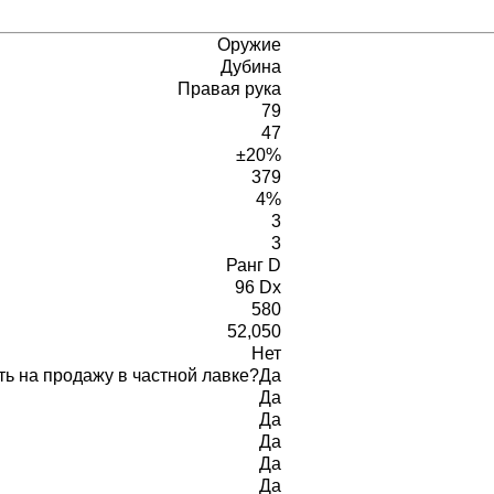
Оружие
Дубина
Правая рука
79
47
±20%
379
4%
3
3
Ранг D
96 Dx
580
52,050
Нет
ь на продажу в частной лавке?
Да
Да
Да
Да
Да
Да