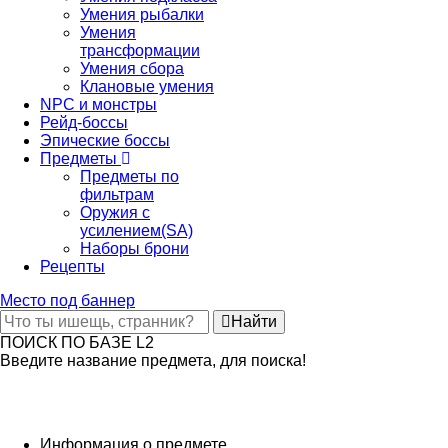
Умения рыбалки
Умения
трансформации
Умения сбора
Клановые умения
NPC и монстры
Рейд-боссы
Эпические боссы
Предметы
Предметы по
фильтрам
Оружия с
усилением(SA)
Наборы брони
Рецепты
Место под баннер
Найти
ПОИСК ПО БАЗЕ L2
Введите название предмета, для поиска!
Информация о предмете