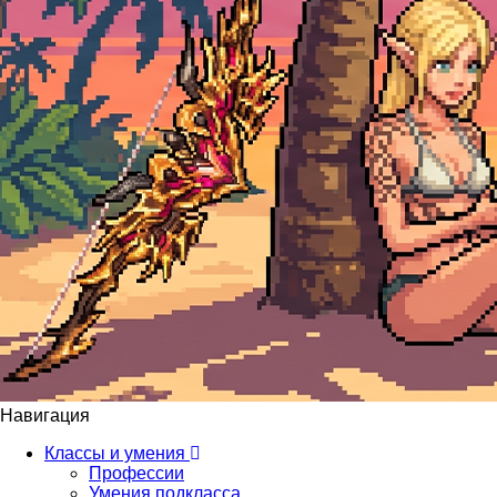
Навигация
Классы и умения
Профессии
Умения подкласса