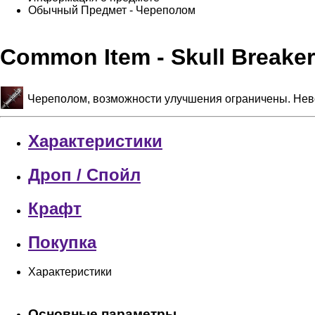
Обычный Предмет - Череполом
Common Item - Skull Break
Череполом, возможности улучшения ограничены. Нево
Характеристики
Дроп / Спойл
Крафт
Покупка
Характеристики
Основные параметры