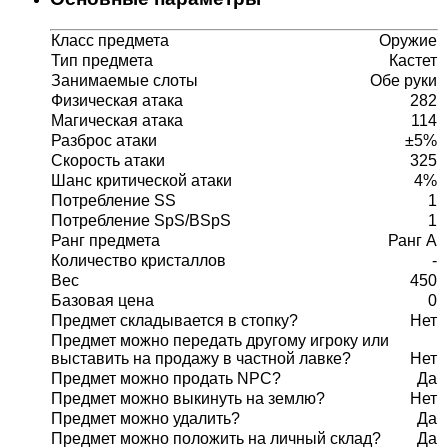
Класс предмета
Оружие
Тип предмета
Кастет
Занимаемые слоты
Обе руки
Физическая атака
282
Магическая атака
114
Разброс атаки
±5%
Скорость атаки
325
Шанс критической атаки
4%
Потребление SS
1
Потребление SpS/BSpS
1
Ранг предмета
Ранг A
Количество кристаллов
-
Вес
450
Базовая цена
0
Предмет складывается в стопку?
Нет
Предмет можно передать другому игроку или
выставить на продажу в частной лавке?
Нет
Предмет можно продать NPC?
Да
Предмет можно выкинуть на землю?
Нет
Предмет можно удалить?
Да
Предмет можно положить на личный склад?
Да