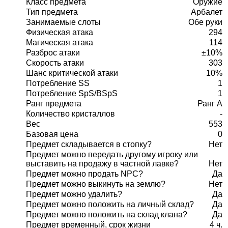
Класс предмета
Оружие
Тип предмета
Арбалет
Занимаемые слоты
Обе руки
Физическая атака
294
Магическая атака
114
Разброс атаки
±10%
Скорость атаки
303
Шанс критической атаки
10%
Потребление SS
1
Потребление SpS/BSpS
1
Ранг предмета
Ранг A
Количество кристаллов
-
Вес
553
Базовая цена
0
Предмет складывается в стопку?
Нет
Предмет можно передать другому игроку или
выставить на продажу в частной лавке?
Нет
Предмет можно продать NPC?
Да
Предмет можно выкинуть на землю?
Нет
Предмет можно удалить?
Да
Предмет можно положить на личный склад?
Да
Предмет можно положить на склад клана?
Да
Предмет временный, срок жизни
4 ч.