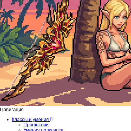
Навигация
Классы и умения
Профессии
Умения подкласса