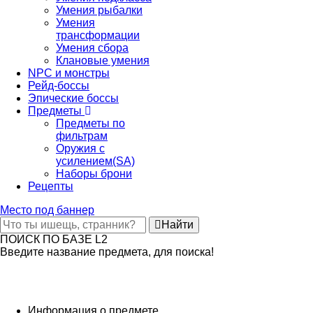
Умения рыбалки
Умения
трансформации
Умения сбора
Клановые умения
NPC и монстры
Рейд-боссы
Эпические боссы
Предметы
Предметы по
фильтрам
Оружия с
усилением(SA)
Наборы брони
Рецепты
Место под баннер
Найти
ПОИСК ПО БАЗЕ L2
Введите название предмета, для поиска!
Информация о предмете