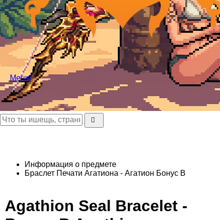
Меню
Информация о предмете
Браслет Печати Агатиона - Агатион Бонус В
Agathion Seal Bracelet -