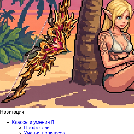
Навигация
Классы и умения
Профессии
Умения подкласса