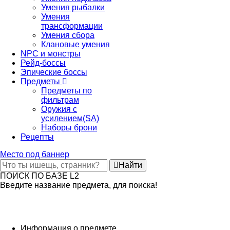
Умения рыбалки
Умения
трансформации
Умения сбора
Клановые умения
NPC и монстры
Рейд-боссы
Эпические боссы
Предметы
Предметы по
фильтрам
Оружия с
усилением(SA)
Наборы брони
Рецепты
Место под баннер
Найти
ПОИСК ПО БАЗЕ L2
Введите название предмета, для поиска!
Информация о предмете