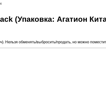
ч
ack (Упаковка: Агатион Кита
Меч). Нельзя обменять/выбросить/продать, но можно помести