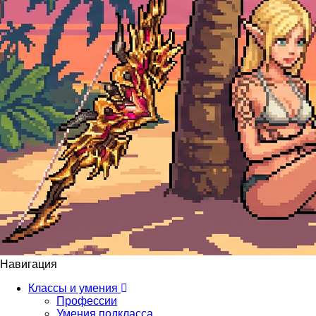
Навигация
Классы и умения
Профессии
Умения подкласса