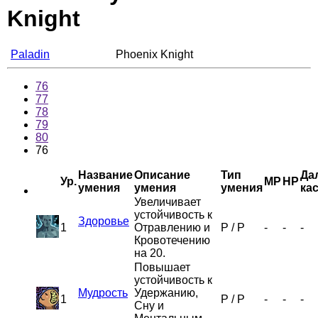
Knight
Paladin
Phoenix Knight
76
77
78
79
80
76
Название
Описание
Тип
Да
Ур.
MP
HP
умения
умения
умения
ка
Увеличивает
устойчивость к
Здоровье
1
Отравлению и
P
/
P
-
-
-
Кровотечению
на 20.
Повышает
устойчивость к
Мудрость
Удержанию,
1
P
/
P
-
-
-
Сну и