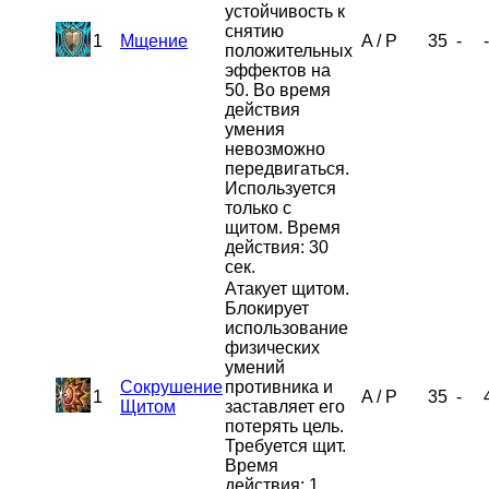
устойчивость к
снятию
1
Мщение
A
/
P
35
-
-
положительных
эффектов на
50. Во время
действия
умения
невозможно
передвигаться.
Используется
только с
щитом. Время
действия: 30
сек.
Атакует щитом.
Блокирует
использование
физических
умений
Сокрушение
противника и
1
A
/
P
35
-
Щитом
заставляет его
потерять цель.
Требуется щит.
Время
действия: 1