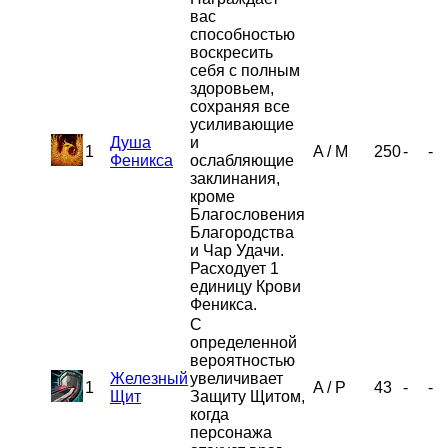
вас
способностью
воскресить
себя с полным
здоровьем,
сохраняя все
усиливающие
Душа
и
1
A
/
M
250
-
-
Феникса
ослабляющие
заклинания,
кроме
Благословения
Благородства
и Чар Удачи.
Расходует 1
единицу Крови
Феникса.
С
определенной
вероятностью
Железный
увеличивает
1
A
/
P
43
-
-
Щит
Защиту Щитом,
когда
персонажа