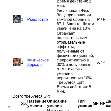
Время действия: 2
мин.
Увеличивает Физ.
Защ. при ношении
1
Рыцарство
тяжелой брони на
P
/
P
87,1. Защита Щитом
увеличена на 10%.
Отражает
положительные/
отрицательные
эффекты,
полученные от
физических умений,
Физическое
с вероятностью в
1
A
/
P
Зеркало
30% и полученные
от магических
умений с
вероятностью 10%.
Требуется щит.
Время действия: 5
мин.
Всего требуется SP:
Название
Описание
Тип
Да
Ур.
MP
HP
умения
умения
умения
ка
Награждает