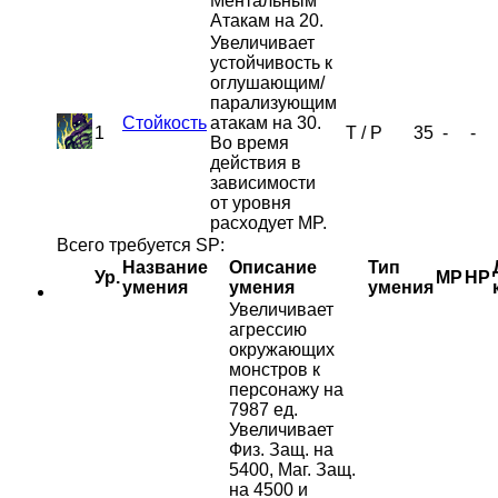
Ментальным
Атакам на 20.
Увеличивает
устойчивость к
оглушающим/
парализующим
Стойкость
атакам на 30.
1
T
/
P
35
-
-
Во время
действия в
зависимости
от уровня
расходует MP.
Всего требуется SP:
Название
Описание
Тип
Ур.
MP
HP
умения
умения
умения
Увеличивает
агрессию
окружающих
монстров к
персонажу на
7987 ед.
Увеличивает
Физ. Защ. на
5400, Маг. Защ.
на 4500 и