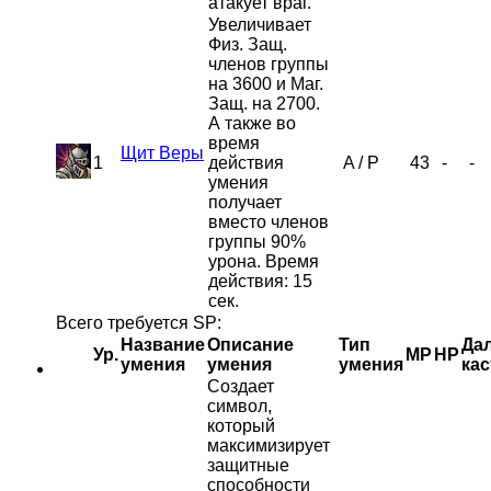
атакует враг.
Увеличивает
Физ. Защ.
членов группы
на 3600 и Маг.
Защ. на 2700.
А также во
время
Щит Веры
1
действия
A
/
P
43
-
-
умения
получает
вместо членов
группы 90%
урона. Время
действия: 15
сек.
Всего требуется SP:
Название
Описание
Тип
Дал
Ур.
MP
HP
умения
умения
умения
кас
Создает
символ,
который
максимизирует
защитные
способности