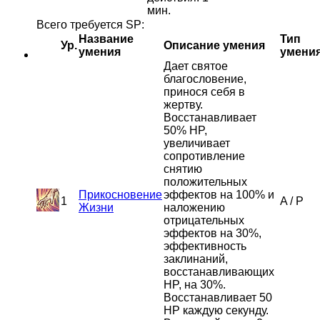
мин.
Всего требуется SP:
Название
Тип
Ур.
Описание умения
умения
умени
Дает святое
благословение,
принося себя в
жертву.
Восстанавливает
50% HP,
увеличивает
сопротивление
снятию
положительных
Прикосновение
эффектов на 100% и
1
A
/
P
Жизни
наложению
отрицательных
эффектов на 30%,
эффективность
заклинаний,
восстанавливающих
HP, на 30%.
Восстанавливает 50
HP каждую секунду.