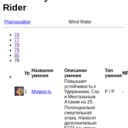
Rider
Plainswalker
Wind Rider
76
77
78
79
80
76
Название
Описание
Тип
Ур.
M
умения
умения
умения
Повышает
устойчивость к
1
Мудрость
Удержанию, Сну
P
/
P
-
и Ментальным
Атакам на 20.
Потенциально
смертельная
атака. Наносит
дополнительно