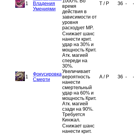
1000%. Во
1
Владения
T
/
P
36
-
время
Умениями
действия в
зависимости от
уровня
расходует MP.
Снижает шанс
нанести крит.
удар на 30% и
мощность Крит.
Атк. магией
спереди на
30%.
Увеличивает
Фокусировка
1
вероятность
A
/
P
36
-
Смерти
нанести
смертельный
удар на 60% и
мощность Крит.
Атк. магией
сзади на 90%.
Требуется
Кинжал.
Снижает шанс
нанести крит.