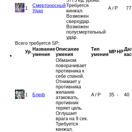
5773 ед. урона.
Смертоносный
Требуется
1
A
/
P
77
Удар
кинжал.
Возможен
сверхудар.
Возможен
полусмертельный
удар.
Всего требуется SP:
Название
Описание
Тип
Дал
Ур.
MP
HP
умения
умения
умения
кас
Обманом
поворачивает
противника к
себе спиной.
Отнимает у
противника
желание
1
Блеф
A
/
P
35
-
40
атаковать,
противник
теряет цель.
Оглушает
врага на 9 сек.
Требуется
кинжал.