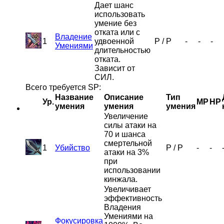
Дает шанс
использовать
умение без
отката или с
Владение
1
удвоенной
P
/
P
-
-
-
Умениями
длительностью
отката.
Зависит от
СИЛ.
Всего требуется SP:
Название
Описание
Тип
Ур.
MP
HP
умения
умения
умения
Увеличение
силы атаки на
70 и шанса
смертельной
1
Убийство
P
/
P
-
-
атаки на 3%
при
использовании
кинжала.
Увеличивает
эффективность
Владения
Умениями на
Фокусировка