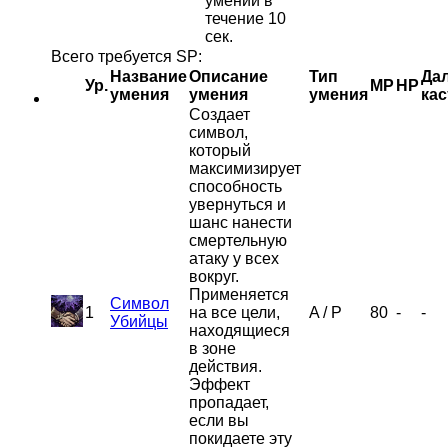
умений в
течение 10
сек.
Всего требуется SP:
Название
Описание
Тип
Дал
Ур.
MP
HP
умения
умения
умения
кас
Создает
символ,
который
максимизирует
способность
увернуться и
шанс нанести
смертельную
атаку у всех
вокруг.
Применяется
Символ
1
на все цели,
A
/
P
80
-
-
Убийцы
находящиеся
в зоне
действия.
Эффект
пропадает,
если вы
покидаете эту