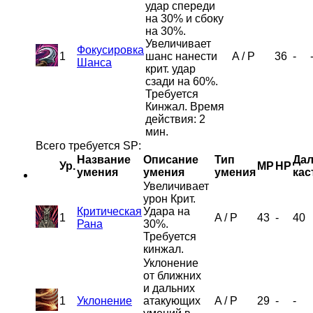
удар спереди
на 30% и сбоку
на 30%.
Увеличивает
Фокусировка
1
шанс нанести
A
/
P
36
-
Шанса
крит. удар
сзади на 60%.
Требуется
Кинжал. Время
действия: 2
мин.
Всего требуется SP:
Название
Описание
Тип
Дал
Ур.
MP
HP
умения
умения
умения
кас
Увеличивает
урон Крит.
Критическая
Удара на
1
A
/
P
43
-
40
Рана
30%.
Требуется
кинжал.
Уклонение
от ближних
и дальних
1
Уклонение
атакующих
A
/
P
29
-
-