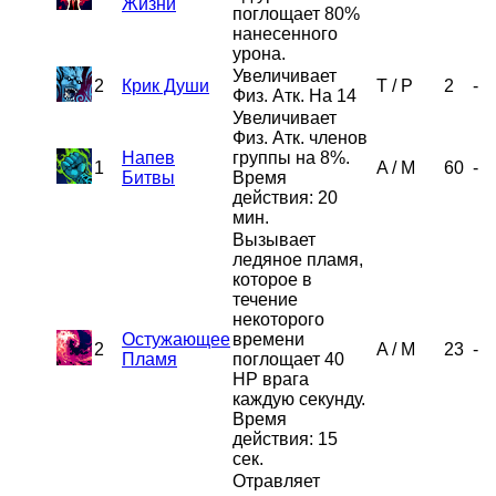
Жизни
поглощает 80%
нанесенного
урона.
Увеличивает
2
Крик Души
T
/
P
2
-
Физ. Атк. На 14
Увеличивает
Физ. Атк. членов
Напев
группы на 8%.
1
A
/
M
60
-
Битвы
Время
действия: 20
мин.
Вызывает
ледяное пламя,
которое в
течение
некоторого
Остужающее
времени
2
A
/
M
23
-
Пламя
поглощает 40
HP врага
каждую секунду.
Время
действия: 15
сек.
Отравляет