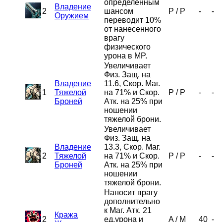
определенным
Владение
2
шансом
P
/
P
-
-
Оружием
переводит 10%
от нанесенного
врагу
физического
урона в MP.
Увеличивает
Физ. Защ. на
Владение
11.6, Скор. Маг.
1
Тяжелой
на 71% и Скор.
P
/
P
-
-
Броней
Атк. на 25% при
ношении
тяжелой брони.
Увеличивает
Физ. Защ. на
Владение
13.3, Скор. Маг.
2
Тяжелой
на 71% и Скор.
P
/
P
-
-
Броней
Атк. на 25% при
ношении
тяжелой брони.
Наносит врагу
дополнительно
к Маг. Атк. 21
Кража
2
ед.урона и
A
/
M
40
-