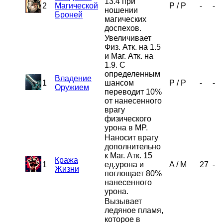
13.4 при
2
Магической
P
/
P
-
-
ношении
Броней
магических
доспехов.
Увеличивает
Физ. Атк. на 1.5
и Маг. Атк. на
1.9. С
определенным
Владение
1
шансом
P
/
P
-
-
Оружием
переводит 10%
от нанесенного
врагу
физического
урона в MP.
Наносит врагу
дополнительно
к Маг. Атк. 15
Кража
1
ед.урона и
A
/
M
27
-
Жизни
поглощает 80%
нанесенного
урона.
Вызывает
ледяное пламя,
которое в