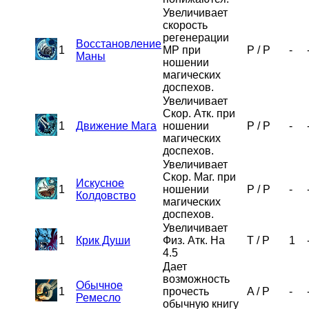
Увеличивает
скорость
регенерации
Восстановление
1
MP при
P
/
P
-
Маны
ношении
магических
доспехов.
Увеличивает
Скор. Атк. при
1
Движение Мага
ношении
P
/
P
-
магических
доспехов.
Увеличивает
Скор. Маг. при
Искусное
1
ношении
P
/
P
-
Колдовство
магических
доспехов.
Увеличивает
1
Крик Души
Физ. Атк. На
T
/
P
1
4.5
Дает
возможность
Обычное
1
прочесть
A
/
P
-
Ремесло
обычную книгу