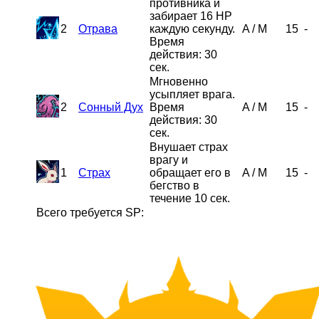
противника и
забирает 16 HP
2
Отрава
каждую секунду.
A
/
M
15
-
Время
действия: 30
сек.
Мгновенно
усыпляет врага.
2
Сонный Дух
Время
A
/
M
15
-
действия: 30
сек.
Внушает страх
врагу и
1
Страх
обращает его в
A
/
M
15
-
бегство в
течение 10 сек.
Всего требуется SP: