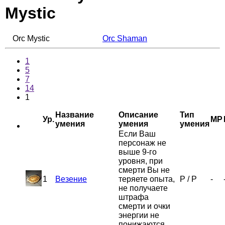
Mystic
Orc Mystic
Orc Shaman
1
5
7
14
1
Название
Описание
Тип
Ур.
MP
умения
умения
умения
Если Ваш
персонаж не
выше 9-го
уровня, при
смерти Вы не
1
Везение
теряете опыта,
P
/
P
-
не получаете
штрафа
смерти и очки
энергии не
понижаются.