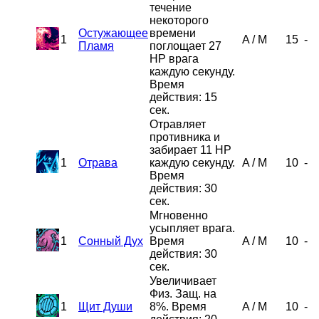
течение
некоторого
Остужающее
времени
1
A
/
M
15
-
Пламя
поглощает 27
HP врага
каждую секунду.
Время
действия: 15
сек.
Отравляет
противника и
забирает 11 HP
1
Отрава
каждую секунду.
A
/
M
10
-
Время
действия: 30
сек.
Мгновенно
усыпляет врага.
1
Сонный Дух
Время
A
/
M
10
-
действия: 30
сек.
Увеличивает
Физ. Защ. на
1
Щит Души
8%. Время
A
/
M
10
-