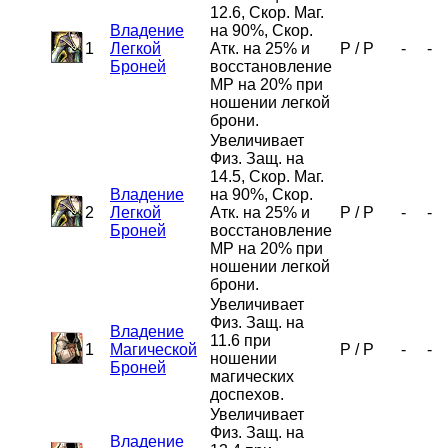
12.6, Скор. Маг.
Владение
на 90%, Скор.
1
Легкой
Атк. на 25% и
P
/
P
-
-
Броней
восстановление
MP на 20% при
ношении легкой
брони.
Увеличивает
Физ. Защ. на
14.5, Скор. Маг.
Владение
на 90%, Скор.
2
Легкой
Атк. на 25% и
P
/
P
-
-
Броней
восстановление
MP на 20% при
ношении легкой
брони.
Увеличивает
Физ. Защ. на
Владение
11.6 при
1
Магической
P
/
P
-
-
ношении
Броней
магических
доспехов.
Увеличивает
Физ. Защ. на
Владение