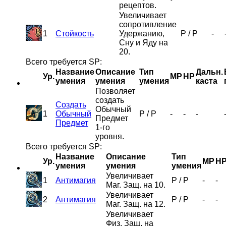
рецептов.
Увеличивает
сопротивление
1
Стойкость
Удержанию,
P
/
P
-
Сну и Яду на
20.
Всего требуется SP:
Название
Описание
Тип
Дальн.
Ур.
MP
HP
умения
умения
умения
каста
Позволяет
создать
Создать
Обычный
1
Обычный
P
/
P
-
-
-
Предмет
Предмет
1-го
уровня.
Всего требуется SP:
Название
Описание
Тип
Ур.
MP
H
умения
умения
умения
Увеличивает
1
Антимагия
P
/
P
-
-
Маг. Защ. на 10.
Увеличивает
2
Антимагия
P
/
P
-
-
Маг. Защ. на 12.
Увеличивает
Физ. Защ. на