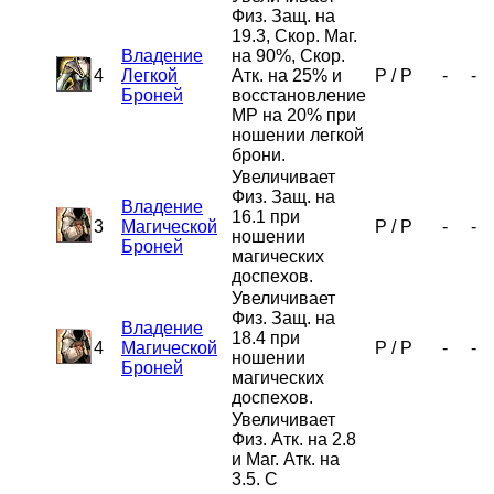
Физ. Защ. на
19.3, Скор. Маг.
Владение
на 90%, Скор.
4
Легкой
Атк. на 25% и
P
/
P
-
-
Броней
восстановление
MP на 20% при
ношении легкой
брони.
Увеличивает
Физ. Защ. на
Владение
16.1 при
3
Магической
P
/
P
-
-
ношении
Броней
магических
доспехов.
Увеличивает
Физ. Защ. на
Владение
18.4 при
4
Магической
P
/
P
-
-
ношении
Броней
магических
доспехов.
Увеличивает
Физ. Атк. на 2.8
и Маг. Атк. на
3.5. С