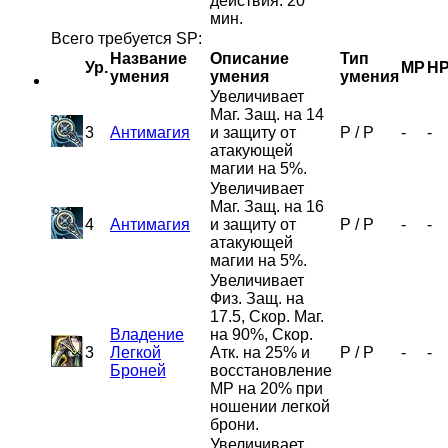
действия: 20
мин.
Всего требуется SP:
Название
Описание
Тип
Ур.
MP
H
умения
умения
умения
Увеличивает
Маг. Защ. на 14
3
Антимагия
и защиту от
P
/
P
-
-
атакующей
магии на 5%.
Увеличивает
Маг. Защ. на 16
4
Антимагия
и защиту от
P
/
P
-
-
атакующей
магии на 5%.
Увеличивает
Физ. Защ. на
17.5, Скор. Маг.
Владение
на 90%, Скор.
3
Легкой
Атк. на 25% и
P
/
P
-
-
Броней
восстановление
MP на 20% при
ношении легкой
брони.
Увеличивает