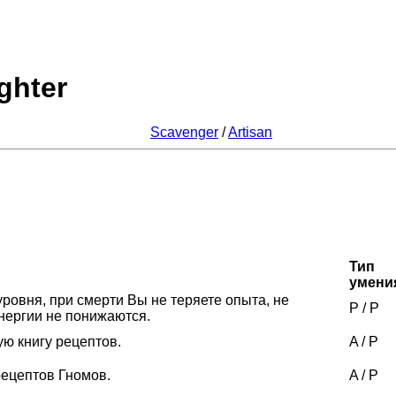
ghter
Scavenger
/
Artisan
Тип
умени
ровня, при смерти Вы не теряете опыта, не
P
/
P
нергии не понижаются.
ю книгу рецептов.
A
/
P
рецептов Гномов.
A
/
P