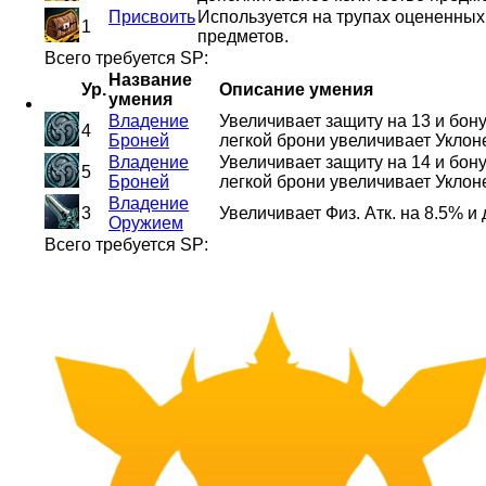
Присвоить
Используется на трупах оцененны
1
предметов.
Всего требуется SP:
Название
Ур.
Описание умения
умения
Владение
Увеличивает защиту на 13 и бо
4
Броней
легкой брони увеличивает Уклоне
Владение
Увеличивает защиту на 14 и бо
5
Броней
легкой брони увеличивает Уклоне
Владение
3
Увеличивает Физ. Атк. на 8.5% и
Оружием
Всего требуется SP: