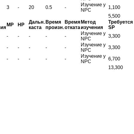
Изучение у
3
-
20
0.5
-
1,100
NPC
5,500
Дальн.
Время
Время
Метод
Требуется
MP
HP
ния
каста
произн.
отката
изучения
SP
Изучение у
-
-
-
-
-
3,300
NPC
Изучение у
-
-
-
-
-
3,300
NPC
Изучение у
-
-
-
-
-
6,700
NPC
13,300