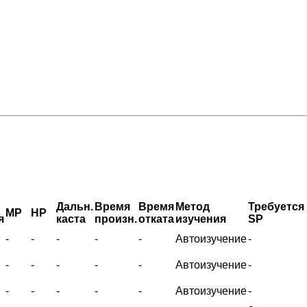
Дальн.
Время
Время
Метод
Требуется
MP
HP
я
каста
произн.
отката
изучения
SP
-
-
-
-
-
Автоизучение
-
-
-
-
-
-
Автоизучение
-
-
-
-
-
-
Автоизучение
-