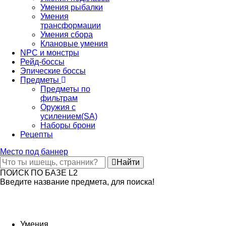
Умения рыбалки
Умения
трансформации
Умения сбора
Клановые умения
NPC и монстры
Рейд-боссы
Эпические боссы
Предметы
Предметы по
фильтрам
Оружия с
усилением(SA)
Наборы брони
Рецепты
Место под баннер
Найти
ПОИСК ПО БАЗЕ L2
Введите название предмета, для поиска!
Умения