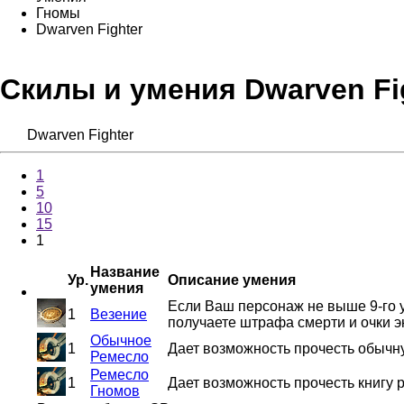
Гномы
Dwarven Fighter
Скилы и умения Dwarven Fi
Dwarven Fighter
1
5
10
15
1
Название
Ур.
Описание умения
умения
Если Ваш персонаж не выше 9-го у
1
Везение
получаете штрафа смерти и очки э
Обычное
1
Дает возможность прочесть обычну
Ремесло
Ремесло
1
Дает возможность прочесть книгу 
Гномов