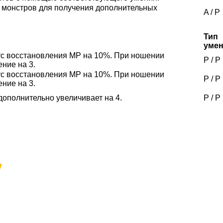
х монстров для получения дополнительных
A
/
P
Тип
уме
нус восстановления MP на 10%. При ношении
P
/
P
ние на 3.
нус восстановления MP на 10%. При ношении
P
/
P
ние на 3.
 дополнительно увеличивает на 4.
P
/
P