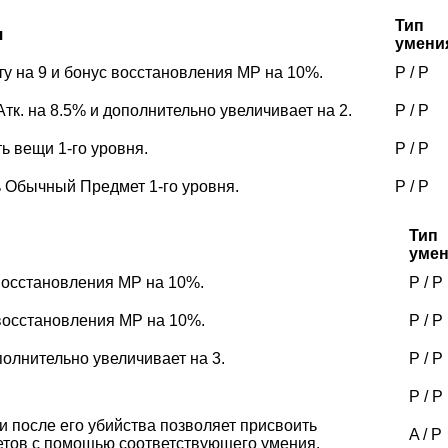
Тип
я
умени
у на 9 и бонус восстановления MP на 10%.
P
/
P
Атк. на 8.5% и дополнительно увеличивает на 2.
P
/
P
ь вещи 1-го уровня.
P
/
P
ь Обычный Предмет 1-го уровня.
P
/
P
Тип
уме
 восстановления MP на 10%.
P
/
P
 восстановления MP на 10%.
P
/
P
полнительно увеличивает на 3.
P
/
P
P
/
P
и после его убийства позволяет присвоить
A
/
P
етов с помощью соответствующего умения.