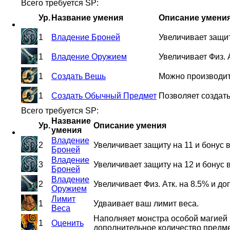
Всего требуется SP:
Ур.
Название умения
Описание умени
1
Владение Броней
Увеличивает защит
1
Владение Оружием
Увеличивает Физ. 
1
Создать Вещь
Можно производит
1
Создать Обычный Предмет
Позволяет создат
Всего требуется SP:
Название
Ур.
Описание умения
умения
Владение
2
Увеличивает защиту на 11 и бонус
Броней
Владение
3
Увеличивает защиту на 12 и бонус
Броней
Владение
2
Увеличивает Физ. Атк. на 8.5% и до
Оружием
Лимит
1
Удваивает ваш лимит веса.
Веса
Наполняет монстра особой магией 
1
Оценить
дополнительное количество предм