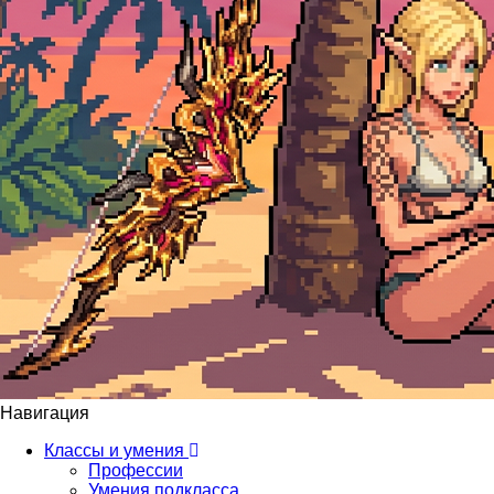
Навигация
Классы и умения
Профессии
Умения подкласса