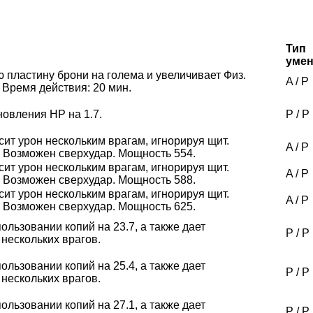
Тип
уме
пластину брони на голема и увеличивает Физ.
A
/
P
 Время действия: 20 мин.
новления HP на 1.7.
P
/
P
сит урон нескольким врагам, игнорируя щит.
A
/
P
. Возможен сверхудар. Мощность 554.
сит урон нескольким врагам, игнорируя щит.
A
/
P
. Возможен сверхудар. Мощность 588.
сит урон нескольким врагам, игнорируя щит.
A
/
P
. Возможен сверхудар. Мощность 625.
пользовании копий на 23.7, а также дает
P
/
P
 нескольких врагов.
пользовании копий на 25.4, а также дает
P
/
P
 нескольких врагов.
пользовании копий на 27.1, а также дает
P
/
P