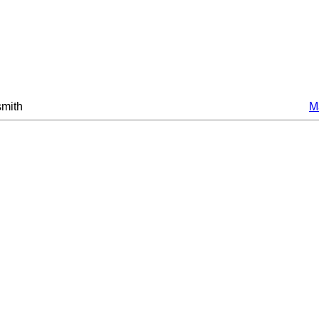
mith
M