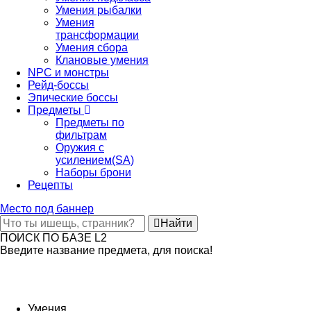
Умения рыбалки
Умения
трансформации
Умения сбора
Клановые умения
NPC и монстры
Рейд-боссы
Эпические боссы
Предметы
Предметы по
фильтрам
Оружия с
усилением(SA)
Наборы брони
Рецепты
Место под баннер
Найти
ПОИСК ПО БАЗЕ L2
Введите название предмета, для поиска!
Умения