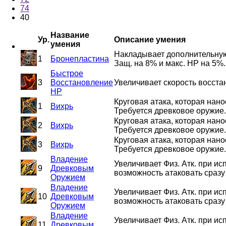
74
40
Название
Ур.
Описание умения
умения
Накладывает дополнительную 
1
Бронепластина
Защ. на 8% и макс. HP на 5%.
Быстрое
3
Восстановление
Увеличивает скорость восста
HP
Круговая атака, которая нано
1
Вихрь
Требуется древковое оружие
Круговая атака, которая нано
2
Вихрь
Требуется древковое оружие
Круговая атака, которая нано
3
Вихрь
Требуется древковое оружие
Владение
Увеличивает Физ. Атк. при ис
9
Древковым
возможность атаковать сразу
Оружием
Владение
Увеличивает Физ. Атк. при ис
10
Древковым
возможность атаковать сразу
Оружием
Владение
Увеличивает Физ. Атк. при ис
11
Древковым