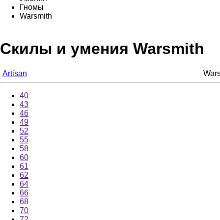
Гномы
Warsmith
Скилы и умения Warsmith
Artisan
Wars
40
43
46
49
52
55
58
60
61
62
64
66
68
70
72