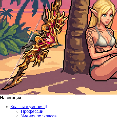
Навигация
Классы и умения
Профессии
Умения подкласса