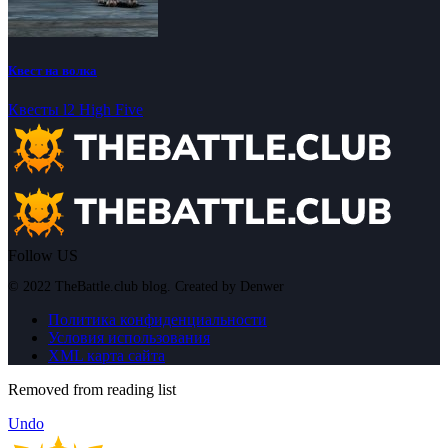
Квест на волка
Квесты l2 High Five
Follow US
© 2022 TheBattle.club blog. Created by Denwer
Политика конфиденциальности
Условия использования
XML карта сайта
Removed from reading list
Undo