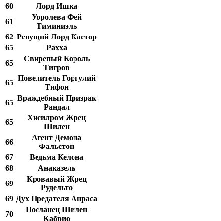
60
Лорд Ишка
Уоролева Фей
61
Тиминиэль
62
Ревущий Лорд Кастор
65
Рахха
Свирепый Король
65
Тигров
Повелитель Горгулий
65
Тифон
Враждебный Призрак
65
Рандал
Хисилром Жрец
65
Шилен
Агент Демона
66
Фальстон
67
Ведьма Келона
68
Анаказель
Кровавый Жрец
69
Рудельто
69
Дух Предателя Анраса
Посланец Шилен
70
Кабрио