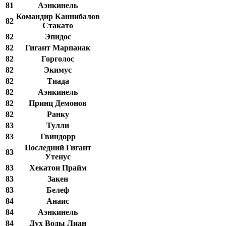
81
Аэнкинель
Командир Каннибалов
82
Стакато
82
Эпидос
82
Гигант Марпанак
82
Горголос
82
Экимус
82
Тиада
82
Аэнкинель
82
Принц Демонов
82
Ранку
83
Тулли
83
Гвиндорр
Последний Гигант
83
Утенус
83
Хекатон Прайм
83
Закен
83
Белеф
84
Анаис
84
Аэнкинель
84
Дух Воды Лиан