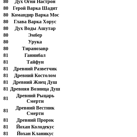
80
Дух Огня Настрон
80
Герой Варка Шадит
80
Командир Варка Мос
80
Глава Варка Хорус
80
Дух Воды Ашутар
80
Эмбер
80
Урука
80
Тиранозавр
81
Ганнибал
81
Тайфун
81
Древний Разветчик
81
Древний Костолом
81
Древний Жнец Душ
81
Древняя Возница Душ
Древний Рыцарь
81
Смерти
Древний Вестник
81
Смерти
81
Древний Пророк
81
Йохан Колодекус
81
Йохан Кланикус