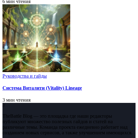
6 мин чтения
Руководства и гайды
Система Виталити (Vitality) Lineage
3 мин чтения
//
TheBattle Blog — это площадка где наши редакторы
публикуют множество полезных гайдов и статей на
различные темы. Команда проекта ежедневно работает над
созданием новых сервисов, а также улучшением имеющихся.