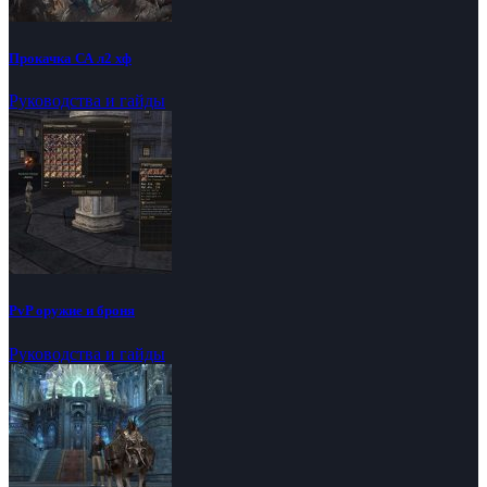
Прокачка СА л2 хф
Руководства и гайды
PvP оружие и броня
Руководства и гайды