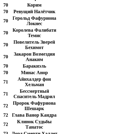
70
Корим
70
Ревущий Налётчик
Герольд Фафуриона
70
Локнес
Королева Фалибати
70
Темис
Повелитель Зверей
70
Бехимот
Закарон Возмездия
70
Анаким
70
Баракиэль
70
Минас Анор
Айнхалдер фон
71
Хельман
Бессмертный
71
Спаситель Мадрил
Пророк Фафуриона
72
Шешарк
72
Глава Ванор Кандра
Клинок Судьбы
72
Танатос
73
Лорд Смерти Халлет