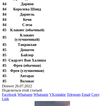
84
Дарион
84
Королева Шиид
84
Дарнель
84
Кечи
84
Слеза
85
Клакиес (обычный)
Клакиес
85
(улучшенный)
85
Такракхан
85
Допаген
85
Байлор
85
Скарлет Ван Халиша
85
Фрея (обычная)
85
Фрея (улучшенная)
85
Антарас
85
Валакас
Denwer
26.07.2022
Поделиться этой статьей
Facebook
Whatsapp
Whatsapp
VKontakte
Telegram
Email
Copy
Link