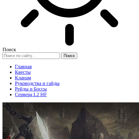
Поиск
Главная
Квесты
Кланам
Руководства и гайды
Рейды и Боссы
Сервера L2 HF