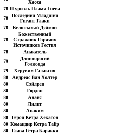
Хаоса
78
Шуриэль Пламя Гнева
Последний Младший
78
Гигант Глаки
78
Белоглазый Дэймон
Божественный
78
Стражник Горячих
Источников Гестия
78
Анаказель
Длиннорогий
79
Голконда
79
Херувим Галаксия
80
Андреас Ван Холтер
80
Сэйлрен
80
Гордон
80
Анаис
80
Лилит
80
Анаким
80
Герой Кетра Хекатон
80
Командир Кетра Тайр
80
Глава Гетра Баракки