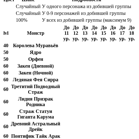
Случайный
У одного персонажа из добившей группы
Случайный
У 0-9 персонажей из добившей группы
100%
У всех из добившей группы (максимум 9)
До
До
До
До
До
До
До
До
lvl
Монстр
11
12
13
14
15
16
17
18
ур.
ур.
ур.
ур.
ур.
ур.
ур.
ур.
40
Королева Муравьёв
50
Ядро
50
Орфен
60
Закен (Дневной)
60
Закен (Ночной)
60
Ледяная Фея Сирра
Третитий Подводный
60
Страж
Лидия Призрак
60
Родника
Страж Статуи
60
Гиганта Карума
Древний Астральный
60
Дрейк
60
Понтифик Тайк Арак