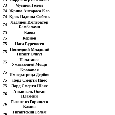
73
Чумной Голем
74
Жрица Антараса Кло
74
Крок Падиша Собекк
Ледяной Император
74
Бамбаламп
75
Баюм
75
Кернон
75
Нага Буреносец
Последний Младший
75
Гигант Олкут
Палатанос
75
Ужасающей Мощи
Кровавая
75
Императрица Дербия
75
Лорд Смерти Ипос
75
Лорд Смерти Шакс
Ашакиэль Океан
76
Пламени
Гигант из Горящего
76
Камня
Гигантский Голем
76