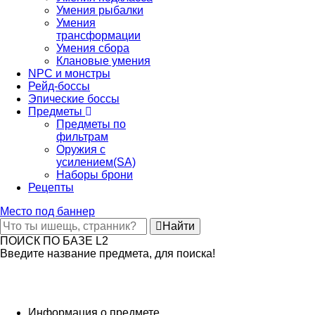
Умения рыбалки
Умения
трансформации
Умения сбора
Клановые умения
NPC и монстры
Рейд-боссы
Эпические боссы
Предметы
Предметы по
фильтрам
Оружия с
усилением(SA)
Наборы брони
Рецепты
Место под баннер
Найти
ПОИСК ПО БАЗЕ L2
Введите название предмета, для поиска!
Информация о предмете