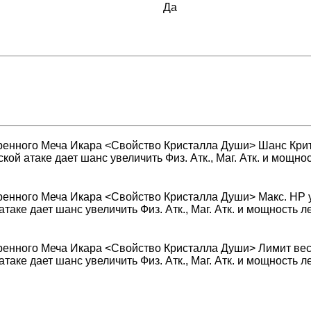
Да
енного Меча Икара <Свойство Кристалла Души> Шанс Крит. 
кой атаке дает шанс увеличить Физ. Атк., Маг. Атк. и мощн
ренного Меча Икара <Свойство Кристалла Души> Макс. HP 
таке дает шанс увеличить Физ. Атк., Маг. Атк. и мощность
енного Меча Икара <Свойство Кристалла Души> Лимит веса
таке дает шанс увеличить Физ. Атк., Маг. Атк. и мощность