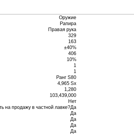
Оружие
Рапира
Правая рука
329
163
±40%
406
10%
1
1
Ранг S80
4,965 Sx
1,280
103,439,000
Нет
ь на продажу в частной лавке?
Да
Да
Да
Да
Да