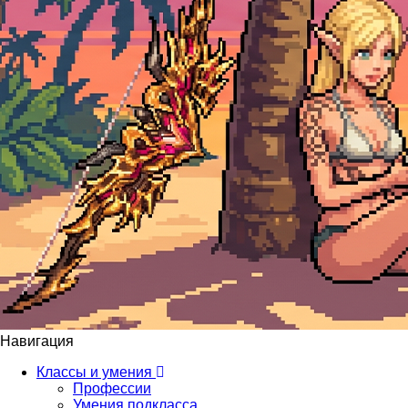
Навигация
Классы и умения
Профессии
Умения подкласса