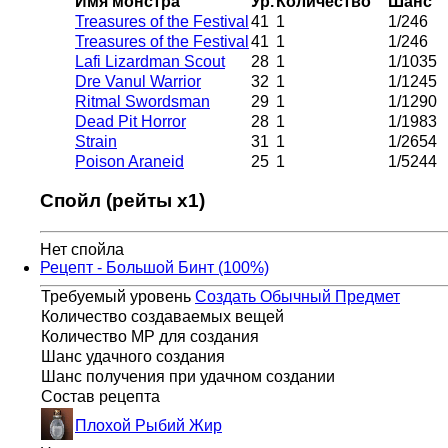
Имя монстра
Ур.
Количество
Шанс
Treasures of the Festival
41
1
1/246
Treasures of the Festival
41
1
1/246
Lafi Lizardman Scout
28
1
1/1035
Dre Vanul Warrior
32
1
1/1245
Ritmal Swordsman
29
1
1/1290
Dead Pit Horror
28
1
1/1983
Strain
31
1
1/2654
Poison Araneid
25
1
1/5244
Спойл (рейты x1)
Нет спойла
Рецепт - Большой Бинт (100%)
Требуемый уровень
Создать Обычный Предмет
Количество создаваемых вещей
Количество MP для создания
Шанс удачного создания
Шанс получения при удачном создании
Состав рецепта
Плохой Рыбий Жир