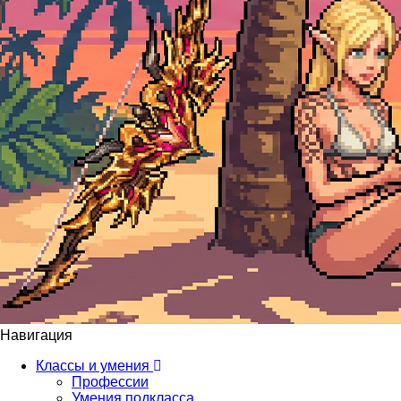
Навигация
Классы и умения
Профессии
Умения подкласса