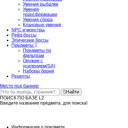
Умения рыбалки
Умения
трансформации
Умения сбора
Клановые умения
NPC и монстры
Рейд-боссы
Эпические боссы
Предметы
Предметы по
фильтрам
Оружия с
усилением(SA)
Наборы брони
Рецепты
Место под баннер
Найти
ПОИСК ПО БАЗЕ L2
Введите название предмета, для поиска!
Информация о предмете