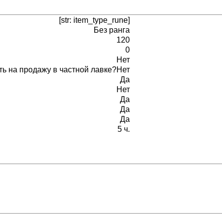
[str: item_type_rune]
Без ранга
120
0
Нет
ь на продажу в частной лавке?
Нет
Да
Нет
Да
Да
Да
5 ч.