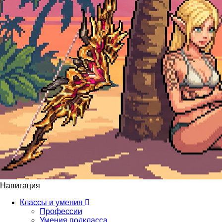
Навигация
Классы и умения
Профессии
Умения подкласса