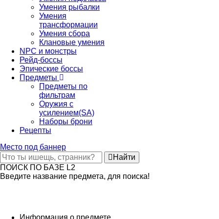
Умения рыбалки
Умения
трансформации
Умения сбора
Клановые умения
NPC и монстры
Рейд-боссы
Эпические боссы
Предметы
Предметы по
фильтрам
Оружия с
усилением(SA)
Наборы брони
Рецепты
Место под баннер
Найти
ПОИСК ПО БАЗЕ L2
Введите название предмета, для поиска!
Информация о предмете