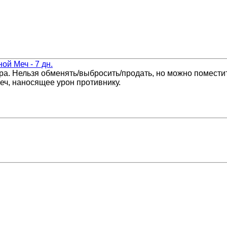
ой Меч - 7 дн.
а. Нельзя обменять/выбросить/продать, но можно поместит
еч, наносящее урон противнику.