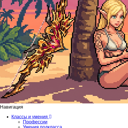
Навигация
Классы и умения
Профессии
Умения подкласса