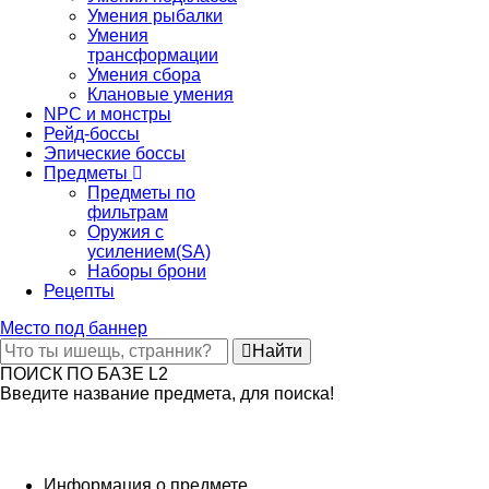
Умения рыбалки
Умения
трансформации
Умения сбора
Клановые умения
NPC и монстры
Рейд-боссы
Эпические боссы
Предметы
Предметы по
фильтрам
Оружия с
усилением(SA)
Наборы брони
Рецепты
Место под баннер
Найти
ПОИСК ПО БАЗЕ L2
Введите название предмета, для поиска!
Информация о предмете