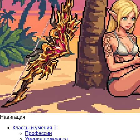
Навигация
Классы и умения
Профессии
Умения подкласса