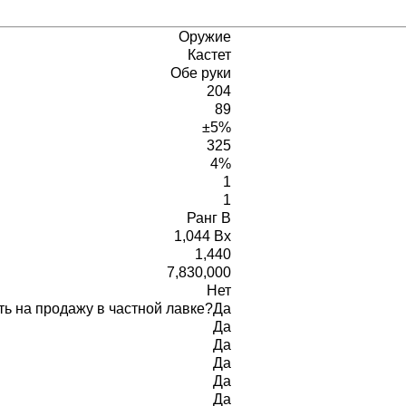
Оружие
Кастет
Обе руки
204
89
±5%
325
4%
1
1
Ранг B
1,044 Bx
1,440
7,830,000
Нет
ь на продажу в частной лавке?
Да
Да
Да
Да
Да
Да