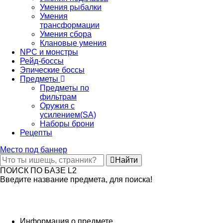
Умения рыбалки
Умения
трансформации
Умения сбора
Клановые умения
NPC и монстры
Рейд-боссы
Эпические боссы
Предметы
Предметы по
фильтрам
Оружия с
усилением(SA)
Наборы брони
Рецепты
Место под баннер
Найти
ПОИСК ПО БАЗЕ L2
Введите название предмета, для поиска!
Информация о предмете