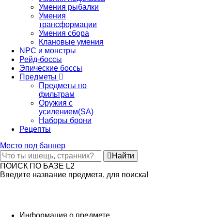
Умения рыбалки
Умения
трансформации
Умения сбора
Клановые умения
NPC и монстры
Рейд-боссы
Эпические боссы
Предметы
Предметы по
фильтрам
Оружия с
усилением(SA)
Наборы брони
Рецепты
Место под баннер
Найти
ПОИСК ПО БАЗЕ L2
Введите название предмета, для поиска!
Информация о предмете