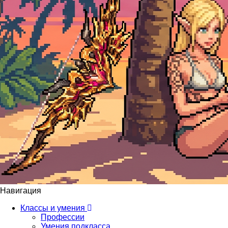
Навигация
Классы и умения
Профессии
Умения подкласса