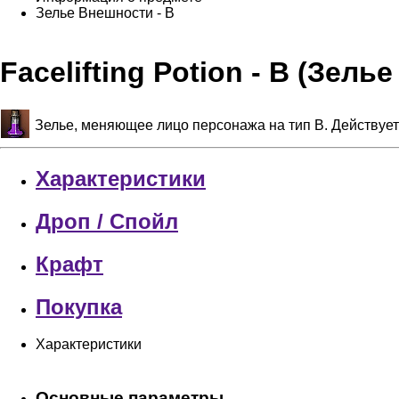
Зелье Внешности - B
Facelifting Potion - B (Зель
Зелье, меняющее лицо персонажа на тип B. Действует
Характеристики
Дроп / Спойл
Крафт
Покупка
Характеристики
Основные параметры