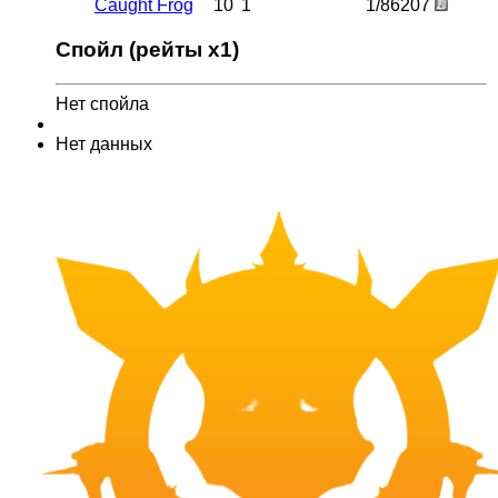
Caught Frog
10
1
1/86207
Спойл (рейты x1)
Нет спойла
Нет данных