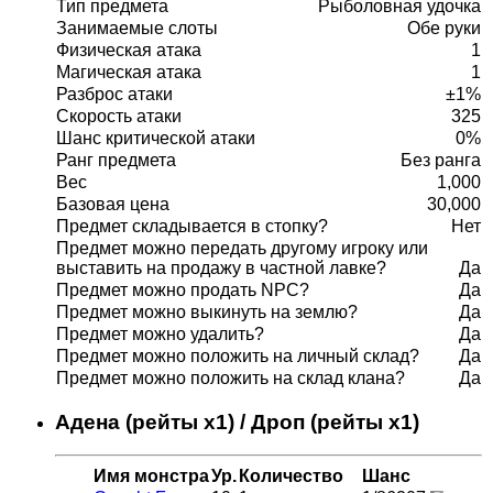
Тип предмета
Рыболовная удочка
Занимаемые слоты
Обе руки
Физическая атака
1
Магическая атака
1
Разброс атаки
±1%
Скорость атаки
325
Шанс критической атаки
0%
Ранг предмета
Без ранга
Вес
1,000
Базовая цена
30,000
Предмет складывается в стопку?
Нет
Предмет можно передать другому игроку или
выставить на продажу в частной лавке?
Да
Предмет можно продать NPC?
Да
Предмет можно выкинуть на землю?
Да
Предмет можно удалить?
Да
Предмет можно положить на личный склад?
Да
Предмет можно положить на склад клана?
Да
Адена (рейты x1) / Дроп (рейты x1)
Имя монстра
Ур.
Количество
Шанс