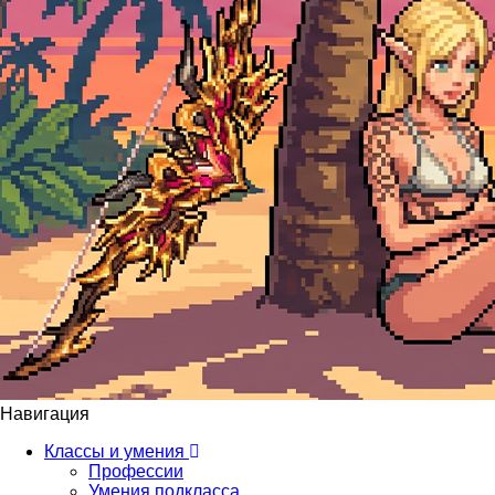
Навигация
Классы и умения
Профессии
Умения подкласса