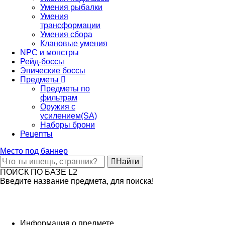
Умения рыбалки
Умения
трансформации
Умения сбора
Клановые умения
NPC и монстры
Рейд-боссы
Эпические боссы
Предметы
Предметы по
фильтрам
Оружия с
усилением(SA)
Наборы брони
Рецепты
Место под баннер
Найти
ПОИСК ПО БАЗЕ L2
Введите название предмета, для поиска!
Информация о предмете