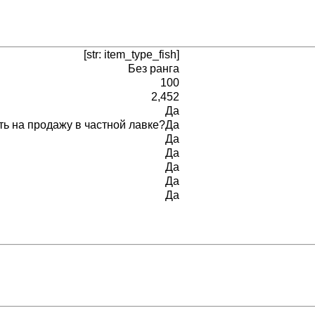
[str: item_type_fish]
Без ранга
100
2,452
Да
ь на продажу в частной лавке?
Да
Да
Да
Да
Да
Да