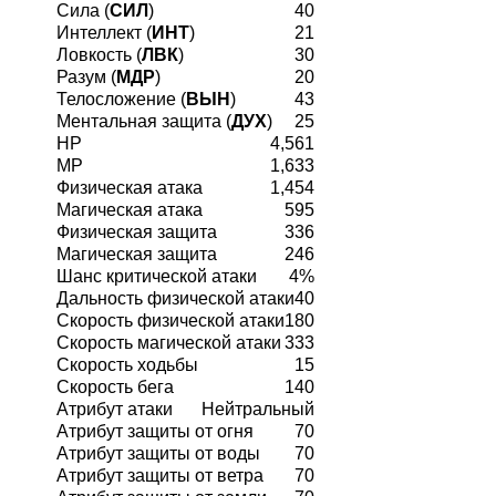
Сила (
СИЛ
)
40
Интеллект (
ИНТ
)
21
Ловкость (
ЛВК
)
30
Разум (
МДР
)
20
Телосложение (
ВЫН
)
43
Ментальная защита (
ДУХ
)
25
HP
4,561
MP
1,633
Физическая атака
1,454
Магическая атака
595
Физическая защита
336
Магическая защита
246
Шанс критической атаки
4%
Дальность физической атаки
40
Скорость физической атаки
180
Скорость магической атаки
333
Скорость ходьбы
15
Скорость бега
140
Атрибут атаки
Нейтральный
Атрибут защиты от огня
70
Атрибут защиты от воды
70
Атрибут защиты от ветра
70