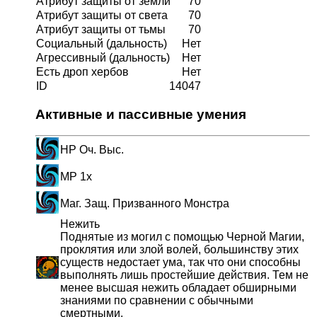
Атрибут защиты от земли
70
Атрибут защиты от света
70
Атрибут защиты от тьмы
70
Социальный (дальность)
Нет
Агрессивный (дальность)
Нет
Есть дроп хербов
Нет
ID
14047
Активные и пассивные умения
HP Оч. Выс.
MP 1x
Маг. Защ. Призванного Монстра
Нежить
Поднятые из могил с помощью Черной Магии,
проклятия или злой волей, большинству этих
существ недостает ума, так что они способны
выполнять лишь простейшие действия. Тем не
менее высшая нежить обладает обширными
знаниями по сравнении с обычными
смертными.