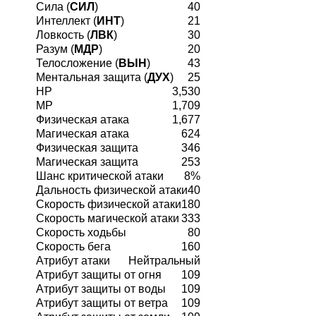
Сила (
СИЛ
)
40
Интеллект (
ИНТ
)
21
Ловкость (
ЛВК
)
30
Разум (
МДР
)
20
Телосложение (
ВЫН
)
43
Ментальная защита (
ДУХ
)
25
HP
3,530
MP
1,709
Физическая атака
1,677
Магическая атака
624
Физическая защита
346
Магическая защита
253
Шанс критической атаки
8%
Дальность физической атаки
40
Скорость физической атаки
180
Скорость магической атаки
333
Скорость ходьбы
80
Скорость бега
160
Атрибут атаки
Нейтральный
Атрибут защиты от огня
109
Атрибут защиты от воды
109
Атрибут защиты от ветра
109