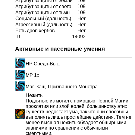
Атрибут защиты от земли
109
Атрибут защиты от света
109
Атрибут защиты от тьмы
109
Социальный (дальность)
Нет
Агрессивный (дальность)
Нет
Есть дроп хербов
Нет
ID
14093
Активные и пассивные умения
HP Средн-Выс.
MP 1x
Маг. Защ. Призванного Монстра
Нежить
Поднятые из могил с помощью Черной Магии,
проклятия или злой волей, большинству этих
существ недостает ума, так что они способны
выполнять лишь простейшие действия. Тем не
менее высшая нежить обладает обширными
знаниями по сравнении с обычными
смертными.