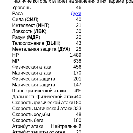
наличие которых влияет на значения этих параметров
Уровень
46
Раса
Духи
Сила (
СИЛ
)
40
Интеллект (
ИНТ
)
21
Ловкость (
ЛВК
)
30
Разум (
МДР
)
20
Телосложение (
ВЫН
)
43
Ментальная защита (
ДУХ
)
25
HP
1,489
MP
638
Физическая атака
456
Магическая атака
170
Физическая защита
201
Магическая защита
147
Шанс критической атаки
4%
Дальность физической атаки
40
Скорость физической атаки
180
Скорость магической атаки
333
Скорость ходьбы
48
Скорость бега
180
Атрибут атаки
Нейтральный
Атрибут защиты от огня
20