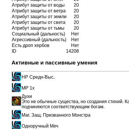
Атрибут защиты от воды
20
Атрибут защиты от ветра
20
Атрибут защиты от земли
20
Атрибут защиты от света
20
Атрибут защиты от тьмы
20
Социальный (дальность)
Нет
Агрессивный (дальность)
Нет
Есть дроп хербов
Нет
ID
14208
Активные и пассивные умения
HP Средн-Выс.
MP 1x
Духи
Это не обычные существа, но создания стихий. Ка
подчиняются соответствующим богам.
Маг. Защ. Призванного Монстра
Одноручный Меч