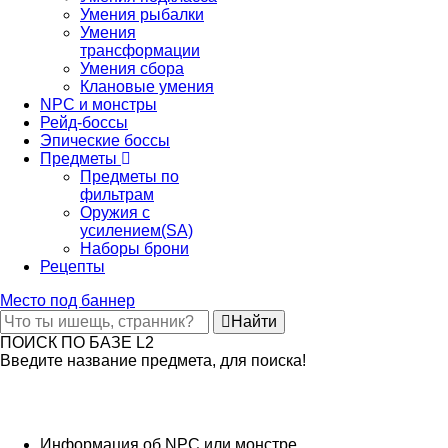
Умения рыбалки
Умения
трансформации
Умения сбора
Клановые умения
NPC и монстры
Рейд-боссы
Эпические боссы
Предметы
Предметы по
фильтрам
Оружия с
усилением(SA)
Наборы брони
Рецепты
Место под баннер
Найти
ПОИСК ПО БАЗЕ L2
Введите название предмета, для поиска!
Информация об NPC или монстре