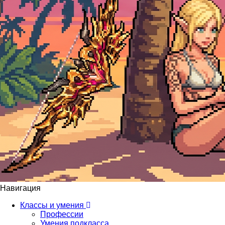
Навигация
Классы и умения
Профессии
Умения подкласса