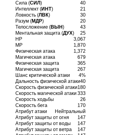
Сила (
СИЛ
)
40
Интеллект (
ИНТ
)
21
Ловкость (
ЛВК
)
30
Разум (
МДР
)
20
Телосложение (
ВЫН
)
43
Ментальная защита (
ДУХ
)
25
HP
3,067
MP
1,870
Физическая атака
1,372
Магическая атака
679
Физическая защита
365
Магическая защита
267
Шанс критической атаки
4%
Дальность физической атаки
40
Скорость физической атаки
180
Скорость магической атаки
333
Скорость ходьбы
26
Скорость бега
170
Атрибут атаки
Нейтральный
Атрибут защиты от огня
147
Атрибут защиты от воды
147
Атрибут защиты от ветра
147