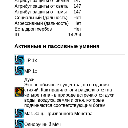
Атрибут защиты от земли
147
Атрибут защиты от света
147
Атрибут защиты от тьмы
147
Социальный (дальность)
Нет
Агрессивный (дальность)
Нет
Есть дроп хербов
Нет
ID
14294
Активные и пассивные умения
HP 1x
MP 1x
Духи
Это не обычные существа, но создания
стихий. Как правило, они разделяются на
четыре типа - в природе встречаются духи
воды, воздуха, земли и огня, которые
подчиняются соответствующим богам.
Маг. Защ. Призванного Монстра
Одноручный Меч