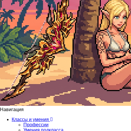
Навигация
Классы и умения
Профессии
Умения подкласса