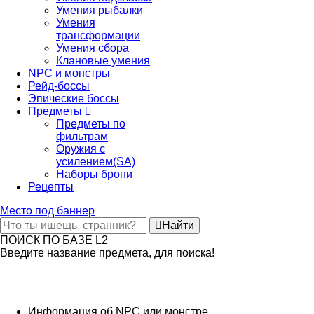
Умения рыбалки
Умения
трансформации
Умения сбора
Клановые умения
NPC и монстры
Рейд-боссы
Эпические боссы
Предметы
Предметы по
фильтрам
Оружия с
усилением(SA)
Наборы брони
Рецепты
Место под баннер
Найти
ПОИСК ПО БАЗЕ L2
Введите название предмета, для поиска!
Информация об NPC или монстре