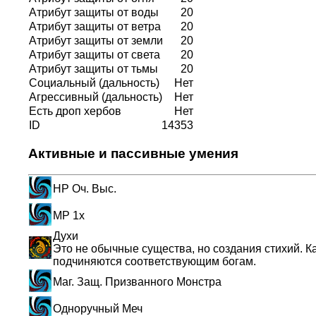
Атрибут защиты от воды
20
Атрибут защиты от ветра
20
Атрибут защиты от земли
20
Атрибут защиты от света
20
Атрибут защиты от тьмы
20
Социальный (дальность)
Нет
Агрессивный (дальность)
Нет
Есть дроп хербов
Нет
ID
14353
Активные и пассивные умения
HP Оч. Выс.
MP 1x
Духи
Это не обычные существа, но создания стихий. Ка
подчиняются соответствующим богам.
Маг. Защ. Призванного Монстра
Одноручный Меч