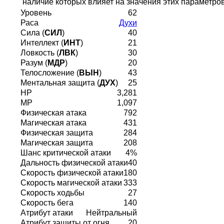
наличие которых влияет на значения этих параметров
Уровень
62
Раса
Духи
Сила (
СИЛ
)
40
Интеллект (
ИНТ
)
21
Ловкость (
ЛВК
)
30
Разум (
МДР
)
20
Телосложение (
ВЫН
)
43
Ментальная защита (
ДУХ
)
25
HP
3,281
MP
1,097
Физическая атака
792
Магическая атака
431
Физическая защита
284
Магическая защита
208
Шанс критической атаки
4%
Дальность физической атаки
40
Скорость физической атаки
180
Скорость магической атаки
333
Скорость ходьбы
27
Скорость бега
140
Атрибут атаки
Нейтральный
Атрибут защиты от огня
20