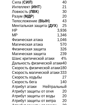
Сила (
СИЛ
)
40
Интеллект (
ИНТ
)
21
Ловкость (
ЛВК
)
30
Разум (
МДР
)
20
Телосложение (
ВЫН
)
43
Ментальная защита (
ДУХ
)
25
HP
3,936
MP
1,346
Физическая атака
1,046
Магическая атака
570
Физическая защита
326
Магическая защита
239
Шанс критической атаки
4%
Дальность физической атаки
40
Скорость физической атаки
180
Скорость магической атаки
333
Скорость ходьбы
27
Скорость бега
140
Атрибут атаки
Нейтральный
Атрибут защиты от огня
20
Атрибут защиты от воды
20
Атрибут защиты от ветра
20