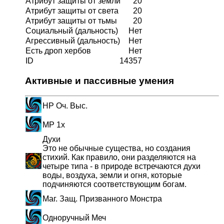
Атрибут защиты от земли
20
Атрибут защиты от света
20
Атрибут защиты от тьмы
20
Социальный (дальность)
Нет
Агрессивный (дальность)
Нет
Есть дроп хербов
Нет
ID
14357
Активные и пассивные умения
HP Оч. Выс.
MP 1x
Духи
Это не обычные существа, но создания
стихий. Как правило, они разделяются на
четыре типа - в природе встречаются духи
воды, воздуха, земли и огня, которые
подчиняются соответствующим богам.
Маг. Защ. Призванного Монстра
Одноручный Меч