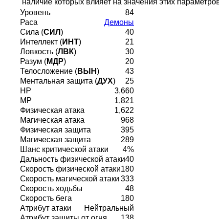
наличие которых влияет на значения этих параметров
Уровень
84
Раса
Демоны
Сила (
СИЛ
)
40
Интеллект (
ИНТ
)
21
Ловкость (
ЛВК
)
30
Разум (
МДР
)
20
Телосложение (
ВЫН
)
43
Ментальная защита (
ДУХ
)
25
HP
3,660
MP
1,821
Физическая атака
1,622
Магическая атака
968
Физическая защита
395
Магическая защита
289
Шанс критической атаки
4%
Дальность физической атаки
40
Скорость физической атаки
180
Скорость магической атаки
333
Скорость ходьбы
48
Скорость бега
180
Атрибут атаки
Нейтральный
Атрибут защиты от огня
138