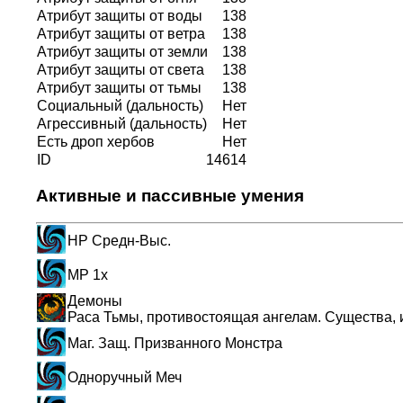
Атрибут защиты от воды
138
Атрибут защиты от ветра
138
Атрибут защиты от земли
138
Атрибут защиты от света
138
Атрибут защиты от тьмы
138
Социальный (дальность)
Нет
Агрессивный (дальность)
Нет
Есть дроп хербов
Нет
ID
14614
Активные и пассивные умения
HP Средн-Выс.
MP 1x
Демоны
Раса Тьмы, противостоящая ангелам. Существа,
Маг. Защ. Призванного Монстра
Одноручный Меч