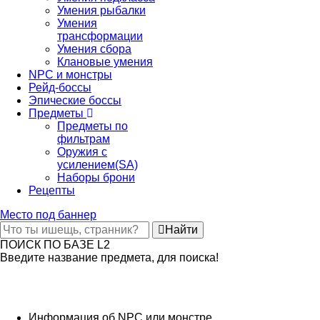
Умения рыбалки
Умения
трансформации
Умения сбора
Клановые умения
NPC и монстры
Рейд-боссы
Эпические боссы
Предметы
Предметы по
фильтрам
Оружия с
усилением(SA)
Наборы брони
Рецепты
Место под баннер
Найти
ПОИСК ПО БАЗЕ L2
Введите название предмета, для поиска!
Информация об NPC или монстре