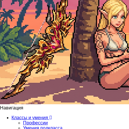
Навигация
Классы и умения
Профессии
Умения подкласса