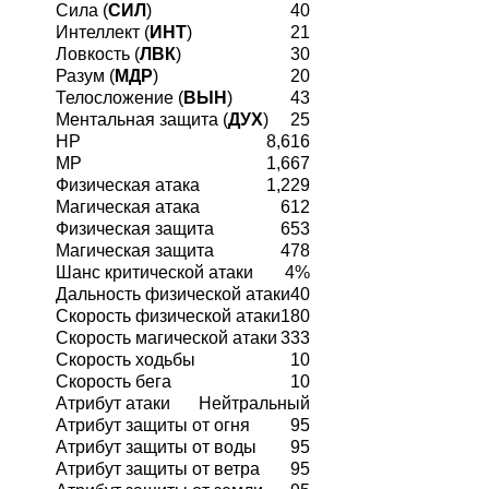
Сила (
СИЛ
)
40
Интеллект (
ИНТ
)
21
Ловкость (
ЛВК
)
30
Разум (
МДР
)
20
Телосложение (
ВЫН
)
43
Ментальная защита (
ДУХ
)
25
HP
8,616
MP
1,667
Физическая атака
1,229
Магическая атака
612
Физическая защита
653
Магическая защита
478
Шанс критической атаки
4%
Дальность физической атаки
40
Скорость физической атаки
180
Скорость магической атаки
333
Скорость ходьбы
10
Скорость бега
10
Атрибут атаки
Нейтральный
Атрибут защиты от огня
95
Атрибут защиты от воды
95
Атрибут защиты от ветра
95