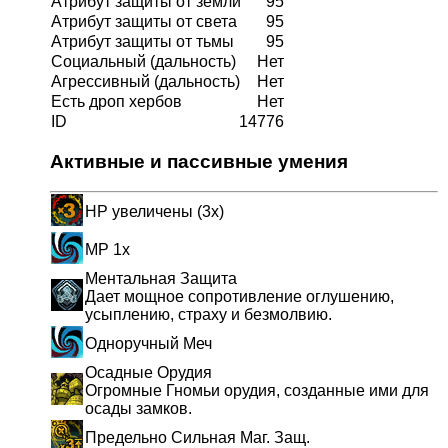
Атрибут защиты от земли
95
Атрибут защиты от света
95
Атрибут защиты от тьмы
95
Социальный (дальность)
Нет
Агрессивный (дальность)
Нет
Есть дроп хербов
Нет
ID
14776
Активные и пассивные умения
HP увеличены (3x)
MP 1x
Ментальная Защита
Дает мощное сопротивление оглушению,
усыплению, страху и безмолвию.
Одноручный Меч
Осадные Орудия
Огромные Гномьи орудия, созданные ими для
осады замков.
Предельно Сильная Маг. Защ.