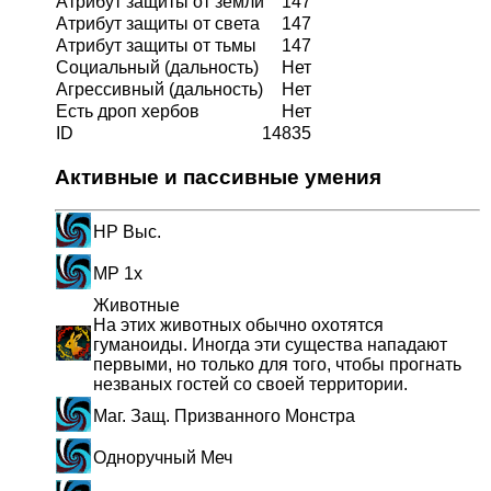
Атрибут защиты от земли
147
Атрибут защиты от света
147
Атрибут защиты от тьмы
147
Социальный (дальность)
Нет
Агрессивный (дальность)
Нет
Есть дроп хербов
Нет
ID
14835
Активные и пассивные умения
HP Выс.
MP 1x
Животные
На этих животных обычно охотятся
гуманоиды. Иногда эти существа нападают
первыми, но только для того, чтобы прогнать
незваных гостей со своей территории.
Маг. Защ. Призванного Монстра
Одноручный Меч