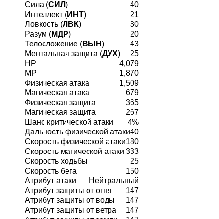
Сила (
СИЛ
)
40
Интеллект (
ИНТ
)
21
Ловкость (
ЛВК
)
30
Разум (
МДР
)
20
Телосложение (
ВЫН
)
43
Ментальная защита (
ДУХ
)
25
HP
4,079
MP
1,870
Физическая атака
1,509
Магическая атака
679
Физическая защита
365
Магическая защита
267
Шанс критической атаки
4%
Дальность физической атаки
40
Скорость физической атаки
180
Скорость магической атаки
333
Скорость ходьбы
25
Скорость бега
150
Атрибут атаки
Нейтральный
Атрибут защиты от огня
147
Атрибут защиты от воды
147
Атрибут защиты от ветра
147