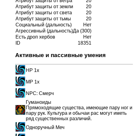
Атрибут защиты от ветра
20
Атрибут защиты от земли
20
Атрибут защиты от света
20
Атрибут защиты от тьмы
20
Социальный (дальность)
Нет
Агрессивный (дальность)
Да
(300)
Есть дроп хербов
Нет
ID
18351
Активные и пассивные умения
HP 1x
MP 1x
NPC: Смерч
Гуманоиды
Прямоходящие существа, имеющие пару ног и
пару рук. Культура и обычаи рас могут иметь
ряд существенных различий.
Одноручный Меч