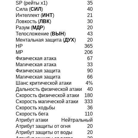
SP (рейты х1)
35
Сила (
СИЛ
)
40
Интеллект (
ИНТ
)
21
Ловкость (
ЛВК
)
30
Разум (
МДР
)
20
Телосложение (
ВЫН
)
43
Ментальная защита (
ДУХ
)
20
HP
365
MP
206
Физическая атака
67
Магическая атака
33
Физическая защита
90
Магическая защита
66
Шанс критической атаки
4%
Дальность физической атаки
40
Скорость физической атаки
180
Скорость магической атаки
333
Скорость ходьбы
36
Скорость бега
110
Атрибут атаки
Нейтральный
Атрибут защиты от огня
20
Атрибут защиты от воды
20