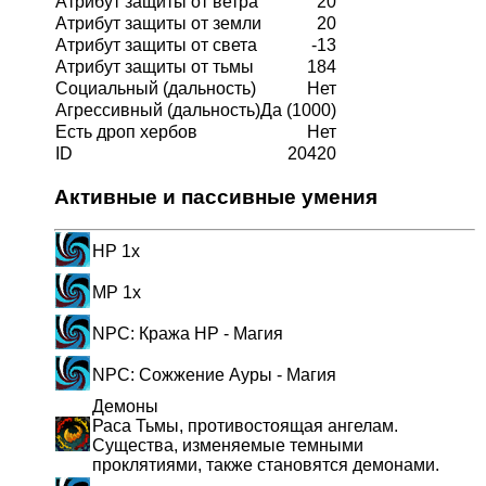
Атрибут защиты от ветра
20
Атрибут защиты от земли
20
Атрибут защиты от света
-13
Атрибут защиты от тьмы
184
Социальный (дальность)
Нет
Агрессивный (дальность)
Да
(1000)
Есть дроп хербов
Нет
ID
20420
Активные и пассивные умения
HP 1x
MP 1x
NPC: Кража HP - Магия
NPC: Сожжение Ауры - Магия
Демоны
Раса Тьмы, противостоящая ангелам.
Существа, изменяемые темными
проклятиями, также становятся демонами.