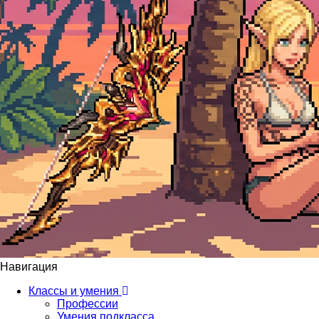
Навигация
Классы и умения
Профессии
Умения подкласса