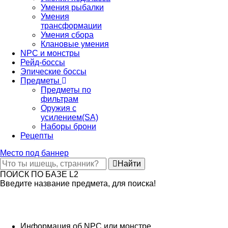
Умения рыбалки
Умения
трансформации
Умения сбора
Клановые умения
NPC и монстры
Рейд-боссы
Эпические боссы
Предметы
Предметы по
фильтрам
Оружия с
усилением(SA)
Наборы брони
Рецепты
Место под баннер
Найти
ПОИСК ПО БАЗЕ L2
Введите название предмета, для поиска!
Информация об NPC или монстре