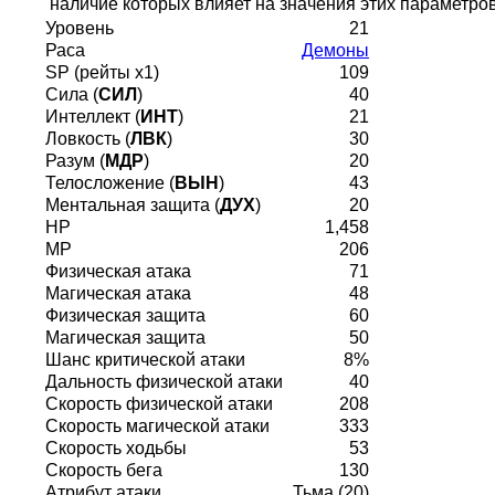
наличие которых влияет на значения этих параметров
Уровень
21
Раса
Демоны
SP (рейты х1)
109
Сила (
СИЛ
)
40
Интеллект (
ИНТ
)
21
Ловкость (
ЛВК
)
30
Разум (
МДР
)
20
Телосложение (
ВЫН
)
43
Ментальная защита (
ДУХ
)
20
HP
1,458
MP
206
Физическая атака
71
Магическая атака
48
Физическая защита
60
Магическая защита
50
Шанс критической атаки
8%
Дальность физической атаки
40
Скорость физической атаки
208
Скорость магической атаки
333
Скорость ходьбы
53
Скорость бега
130
Атрибут атаки
Тьма (20)