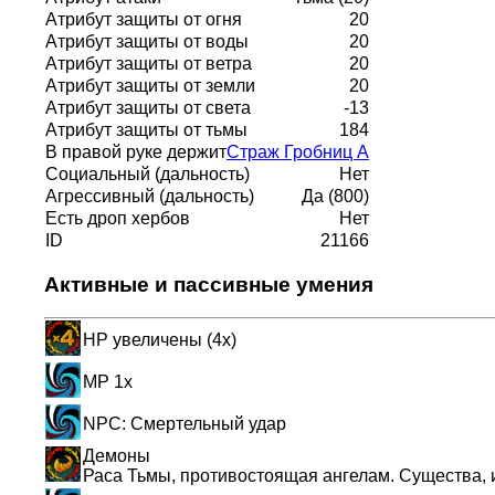
Атрибут защиты от огня
20
Атрибут защиты от воды
20
Атрибут защиты от ветра
20
Атрибут защиты от земли
20
Атрибут защиты от света
-13
Атрибут защиты от тьмы
184
В правой руке держит
Страж Гробниц A
Социальный (дальность)
Нет
Агрессивный (дальность)
Да
(800)
Есть дроп хербов
Нет
ID
21166
Активные и пассивные умения
HP увеличены (4x)
MP 1x
NPC: Смертельный удар
Демоны
Раса Тьмы, противостоящая ангелам. Существа,