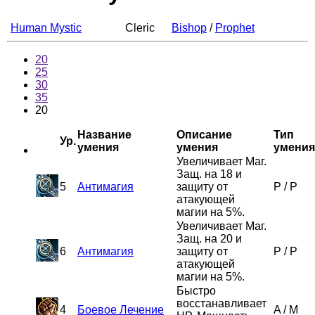
Human Mystic
Cleric
Bishop
/
Prophet
20
25
30
35
20
Название
Описание
Тип
Ур.
умения
умения
умения
Увеличивает Маг.
Защ. на 18 и
5
Антимагия
защиту от
P
/
P
атакующей
магии на 5%.
Увеличивает Маг.
Защ. на 20 и
6
Антимагия
защиту от
P
/
P
атакующей
магии на 5%.
Быстро
восстанавливает
4
Боевое Лечение
A
/
M