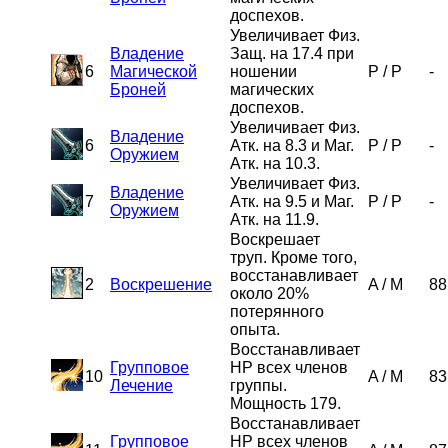
доспехов.
Увеличивает Физ.
Владение
Защ. на 17.4 при
6
Магической
ношении
P
/
P
-
Броней
магических
доспехов.
Увеличивает Физ.
Владение
6
Атк. на 8.3 и Маг.
P
/
P
-
Оружием
Атк. на 10.3.
Увеличивает Физ.
Владение
7
Атк. на 9.5 и Маг.
P
/
P
-
Оружием
Атк. на 11.9.
Воскрешает
труп. Кроме того,
восстанавливает
2
Воскрешение
A
/
M
88
около 20%
потерянного
опыта.
Восстанавливает
Групповое
HP всех членов
10
A
/
M
83
Лечение
группы.
Мощность 179.
Восстанавливает
Групповое
HP всех членов