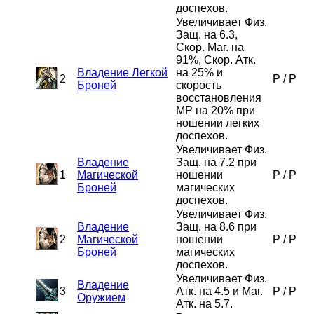
доспехов.
Увеличивает Физ.
Защ. на 6.3,
Скор. Маг. на
91%, Скор. Атк.
Владение Легкой
на 25% и
2
P
/
P
Броней
скорость
восстановления
MP на 20% при
ношении легких
доспехов.
Увеличивает Физ.
Владение
Защ. на 7.2 при
1
Магической
ношении
P
/
P
Броней
магических
доспехов.
Увеличивает Физ.
Владение
Защ. на 8.6 при
2
Магической
ношении
P
/
P
Броней
магических
доспехов.
Увеличивает Физ.
Владение
3
Атк. на 4.5 и Маг.
P
/
P
Оружием
Атк. на 5.7.