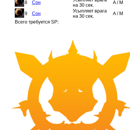
8
Сон
A
/
M
на 30 сек.
Усыпляет врага
9
Сон
A
/
M
на 30 сек.
Всего требуется SP: