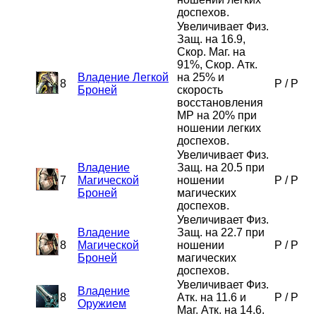
доспехов.
Увеличивает Физ.
Защ. на 16.9,
Скор. Маг. на
91%, Скор. Атк.
Владение Легкой
на 25% и
8
P
/
P
Броней
скорость
восстановления
MP на 20% при
ношении легких
доспехов.
Увеличивает Физ.
Владение
Защ. на 20.5 при
7
Магической
ношении
P
/
P
Броней
магических
доспехов.
Увеличивает Физ.
Владение
Защ. на 22.7 при
8
Магической
ношении
P
/
P
Броней
магических
доспехов.
Увеличивает Физ.
Владение
8
Атк. на 11.6 и
P
/
P
Оружием
Маг. Атк. на 14.6.