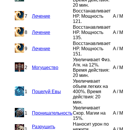
20 мин.
Восстанавливает
7
Лечение
HP. Мощность
A
/
M
121.
Восстанавливает
8
Лечение
HP. Мощность
A
/
M
135.
Восстанавливает
9
Лечение
HP. Мощность
A
/
M
151.
Увеличивает Физ.
Атк. на 12%.
2
Могущество
A
/
M
Время действия:
20 мин.
Увеличивает
объем легких на
1
Поцелуй Евы
400%. Время
A
/
M
действия: 20
мин.
Увеличивает
1
Проницательность
Скор. Магии на
A
/
M
15%.
Наносит урон по
Разрушить
1
нежити.
A
/
M