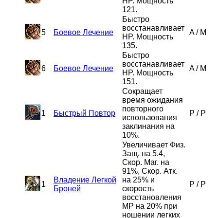
HP. Мощность
121.
Быстро
восстанавливает
5
Боевое Лечение
A
/
M
HP. Мощность
135.
Быстро
восстанавливает
6
Боевое Лечение
A
/
M
HP. Мощность
151.
Сокращает
время ожидания
повторного
1
Быстрый Повтор
P
/
P
использования
заклинания на
10%.
Увеличивает Физ.
Защ. на 5.4,
Скор. Маг. на
91%, Скор. Атк.
Владение Легкой
на 25% и
1
P
/
P
Броней
скорость
восстановления
MP на 20% при
ношении легких