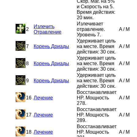
Скор. Маг. на 5%
и Скорость на 5.
Время действия:
20 мин.
Излечивает
Излечить
2
отравление.
A
/
M
Отравление
Уровень 7.
Удерживает цель
7
Корень Дриады
на месте. Время
A
/
M
действия: 30 сек.
Удерживает цель
8
Корень Дриады
на месте. Время
A
/
M
действия: 30 сек.
Удерживает цель
9
Корень Дриады
на месте. Время
A
/
M
действия: 30 сек.
Восстанавливает
16
Лечение
HP. Мощность
A
/
M
278.
Восстанавливает
17
Лечение
HP. Мощность
A
/
M
289.
Восстанавливает
18
Лечение
HP. Мощность
A
/
M