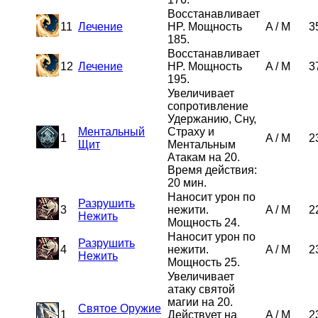
Восстанавливает
11
Лечение
HP. Мощность
A
/
M
3
185.
Восстанавливает
12
Лечение
HP. Мощность
A
/
M
3
195.
Увеличивает
сопротивление
Удержанию, Сну,
Ментальный
Страху и
1
A
/
M
2
Щит
Ментальным
Атакам на 20.
Время действия:
20 мин.
Наносит урон по
Разрушить
3
нежити.
A
/
M
2
Нежить
Мощность 24.
Наносит урон по
Разрушить
4
нежити.
A
/
M
2
Нежить
Мощность 25.
Увеличивает
атаку святой
магии на 20.
Святое Оружие
1
Действует на
A
/
M
2