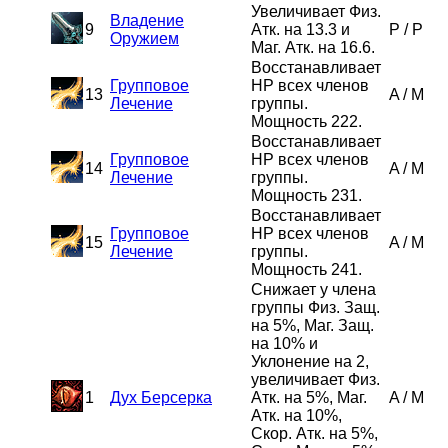
Увеличивает Физ.
Владение
9
Атк. на 13.3 и
P
/
P
Оружием
Маг. Атк. на 16.6.
Восстанавливает
Групповое
HP всех членов
13
A
/
M
Лечение
группы.
Мощность 222.
Восстанавливает
Групповое
HP всех членов
14
A
/
M
Лечение
группы.
Мощность 231.
Восстанавливает
Групповое
HP всех членов
15
A
/
M
Лечение
группы.
Мощность 241.
Снижает у члена
группы Физ. Защ.
на 5%, Маг. Защ.
на 10% и
Уклонение на 2,
увеличивает Физ.
1
Дух Берсерка
Атк. на 5%, Маг.
A
/
M
Атк. на 10%,
Скор. Атк. на 5%,