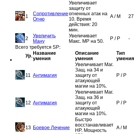
Увеличивает
защиту от
Сопротивление
огненных атак на
1
A
/
M
27
Огню
10. Время
действия: 20
мин.
Увеличить
Увеличивает
2
P
/
P
-
Ману
Макс. MP на 50.
Всего требуется SP:
Название
Описание
Тип
Ур.
умения
умения
умения
Увеличивает Маг.
Защ. на 34 и
11
Антимагия
защиту от
P
/
P
атакующей
магии на 10%.
Увеличивает Маг.
Защ. на 36 и
12
Антимагия
защиту от
P
/
P
атакующей
магии на 10%.
Быстро
восстанавливает
13
Боевое Лечение
A
/
M
HP. Мощность