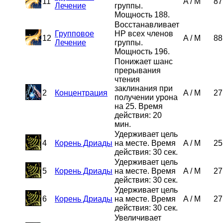
11
A
/
M
87
Лечение
группы.
Мощность 188.
Восстанавливает
Групповое
HP всех членов
12
A
/
M
88
Лечение
группы.
Мощность 196.
Понижает шанс
прерывания
чтения
заклинания при
2
Концентрация
A
/
M
27
получении урона
на 25. Время
действия: 20
мин.
Удерживает цель
4
Корень Дриады
на месте. Время
A
/
M
25
действия: 30 сек.
Удерживает цель
5
Корень Дриады
на месте. Время
A
/
M
27
действия: 30 сек.
Удерживает цель
6
Корень Дриады
на месте. Время
A
/
M
27
действия: 30 сек.
Увеличивает