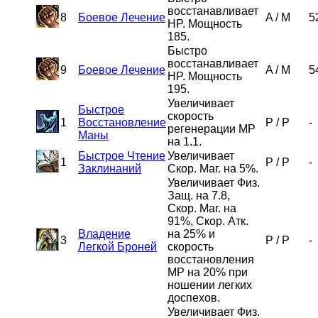
восстанавливает
8
Боевое Лечение
A
/
M
5
HP. Мощность
185.
Быстро
восстанавливает
9
Боевое Лечение
A
/
M
5
HP. Мощность
195.
Увеличивает
Быстрое
скорость
1
Восстановление
P
/
P
-
регенерации MP
Маны
на 1.1.
Быстрое Чтение
Увеличивает
1
P
/
P
-
Заклинаний
Скор. Маг. на 5%.
Увеличивает Физ.
Защ. на 7.8,
Скор. Маг. на
91%, Скор. Атк.
Владение
на 25% и
3
P
/
P
-
Легкой Броней
скорость
восстановления
MP на 20% при
ношении легких
доспехов.
Увеличивает Физ.