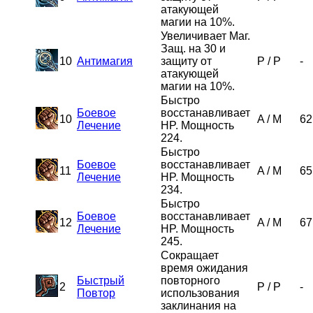
атакующей
магии на 10%.
Увеличивает Маг.
Защ. на 30 и
10
Антимагия
защиту от
P
/
P
-
атакующей
магии на 10%.
Быстро
Боевое
восстанавливает
10
A
/
M
62
Лечение
HP. Мощность
224.
Быстро
Боевое
восстанавливает
11
A
/
M
65
Лечение
HP. Мощность
234.
Быстро
Боевое
восстанавливает
12
A
/
M
67
Лечение
HP. Мощность
245.
Сокращает
время ожидания
Быстрый
повторного
2
P
/
P
-
Повтор
использования
заклинания на