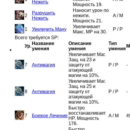
Нежить
Мощность 19.
Наносит урон по
Разрушить
2
нежити.
A
/
M
Нежить
Мощность 21.
Увеличивает
1
Увеличить Ману
P
/
P
Макс. MP на 30.
Всего требуется SP:
Название
Описание
Тип
Ур.
M
умения
умения
умения
Увеличивает Маг.
Защ. на 23 и
7
Антимагия
защиту от
P
/
P
-
атакующей
магии на 10%.
Увеличивает Маг.
Защ. на 25 и
8
Антимагия
защиту от
P
/
P
-
атакующей
магии на 10%.
Быстро
восстанавливает
7
Боевое Лечение
A
/
M
4
HP. Мощность
176.
Быстро