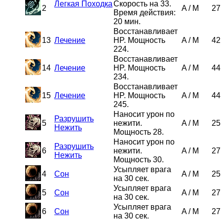
Легкая Походка
Скорость на 33.
2
A
/
M
27
Время действия:
20 мин.
Восстанавливает
13
Лечение
HP. Мощность
A
/
M
42
224.
Восстанавливает
14
Лечение
HP. Мощность
A
/
M
44
234.
Восстанавливает
15
Лечение
HP. Мощность
A
/
M
44
245.
Наносит урон по
Разрушить
5
нежити.
A
/
M
25
Нежить
Мощность 28.
Наносит урон по
Разрушить
6
нежити.
A
/
M
27
Нежить
Мощность 30.
Усыпляет врага
4
Сон
A
/
M
25
на 30 сек.
Усыпляет врага
5
Сон
A
/
M
27
на 30 сек.
Усыпляет врага
6
Сон
A
/
M
27
на 30 сек.