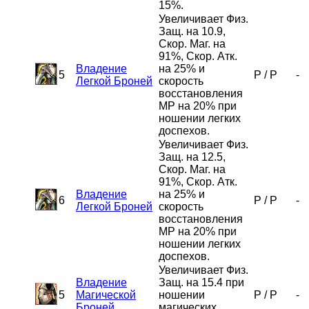
15%.
Увеличивает Физ.
Защ. на 10.9,
Скор. Маг. на
91%, Скор. Атк.
Владение
на 25% и
5
P
/
P
-
Легкой Броней
скорость
восстановления
MP на 20% при
ношении легких
доспехов.
Увеличивает Физ.
Защ. на 12.5,
Скор. Маг. на
91%, Скор. Атк.
Владение
на 25% и
6
P
/
P
-
Легкой Броней
скорость
восстановления
MP на 20% при
ношении легких
доспехов.
Увеличивает Физ.
Владение
Защ. на 15.4 при
5
Магической
ношении
P
/
P
-
Броней
магических