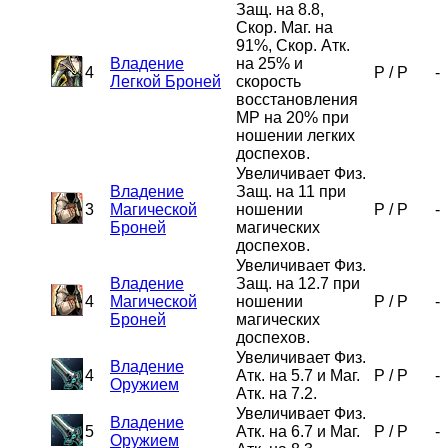
Защ. на 8.8,
Скор. Маг. на
91%, Скор. Атк.
Владение
на 25% и
4
P
/
P
-
Легкой Броней
скорость
восстановления
MP на 20% при
ношении легких
доспехов.
Увеличивает Физ.
Владение
Защ. на 11 при
3
Магической
ношении
P
/
P
-
Броней
магических
доспехов.
Увеличивает Физ.
Владение
Защ. на 12.7 при
4
Магической
ношении
P
/
P
-
Броней
магических
доспехов.
Увеличивает Физ.
Владение
4
Атк. на 5.7 и Маг.
P
/
P
-
Оружием
Атк. на 7.2.
Увеличивает Физ.
Владение
5
Атк. на 6.7 и Маг.
P
/
P
-
Оружием