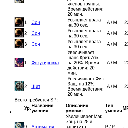
членов группы.
Время действия:
20 мин.
Усыпляет врага
1
Сон
A
/
M
2
на 30 сек.
Усыпляет врага
2
Сон
A
/
M
2
на 30 сек.
Усыпляет врага
3
Сон
A
/
M
2
на 30 сек.
Увеличивает
шанс Крит. Атк.
1
Фокусировка
на 20%. Время
A
/
M
2
действия: 20
мин.
Увеличивает Физ.
Защ. на 12%.
2
Щит
A
/
M
2
Время действия:
20 мин.
Всего требуется SP:
Название
Описание
Тип
Ур.
M
умения
умения
умения
Увеличивает Маг.
Защ. на 28 и
9
Антимагия
защиту от
P
/
P
-