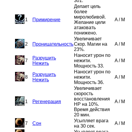
301.
Делает цель
более
миролюбивой.
1
Примирение
A
/
M
Желание цели
атаковать
понижено.
Увеличивает
2
Проницательность
Скор. Магии на
A
/
M
23%.
Наносит урон по
Разрушить
7
нежити.
A
/
M
Нежить
Мощность 33.
Наносит урон по
Разрушить
8
нежити.
A
/
M
Нежить
Мощность 36.
Увеличивает
скорость
восстановления
1
Регенерация
A
/
M
HP на 10%.
Время действия
20 мин.
Усыпляет врага
7
Сон
A
/
M
на 30 сек.
Усыпляет врага