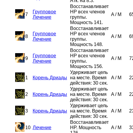
Атк. на 8.3.
Восстанавливает
Групповое
HP всех членов
7
A
/
M
6
Лечение
группы.
Мощность 141.
Восстанавливает
Групповое
HP всех членов
8
A
/
M
6
Лечение
группы.
Мощность 148.
Восстанавливает
Групповое
HP всех членов
9
A
/
M
7
Лечение
группы.
Мощность 156.
Удерживает цель
1
Корень Дриады
на месте. Время
A
/
M
2
действия: 30 сек.
Удерживает цель
2
Корень Дриады
на месте. Время
A
/
M
2
действия: 30 сек.
Удерживает цель
3
Корень Дриады
на месте. Время
A
/
M
2
действия: 30 сек.
Восстанавливает
10
Лечение
HP. Мощность
A
/
M
3
176.