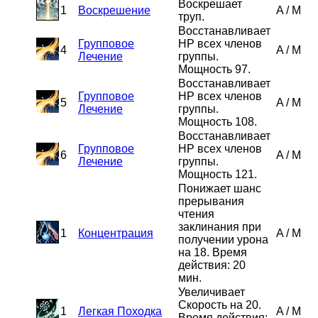
Воскрешает
1
Воскрешение
A
/
M
труп.
Восстанавливает
Групповое
HP всех членов
4
A
/
M
Лечение
группы.
Мощность 97.
Восстанавливает
Групповое
HP всех членов
5
A
/
M
Лечение
группы.
Мощность 108.
Восстанавливает
Групповое
HP всех членов
6
A
/
M
Лечение
группы.
Мощность 121.
Понижает шанс
прерывания
чтения
заклинания при
1
Концентрация
A
/
M
получении урона
на 18. Время
действия: 20
мин.
Увеличивает
Скорость на 20.
1
Легкая Походка
A
/
M
Время действия: