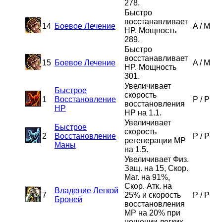
278.
Быстро
восстанавливает
14
Боевое Лечение
A
/
M
HP. Мощность
289.
Быстро
восстанавливает
15
Боевое Лечение
A
/
M
HP. Мощность
301.
Увеличивает
Быстрое
скорость
1
Восстановление
P
/
P
восстановления
HP
HP на 1.1.
Увеличивает
Быстрое
скорость
2
Восстановление
P
/
P
регенерации MP
Маны
на 1.5.
Увеличивает Физ.
Защ. на 15, Скор.
Маг. на 91%,
Скор. Атк. на
Владение Легкой
7
25% и скорость
P
/
P
Броней
восстановления
MP на 20% при
ношении легких