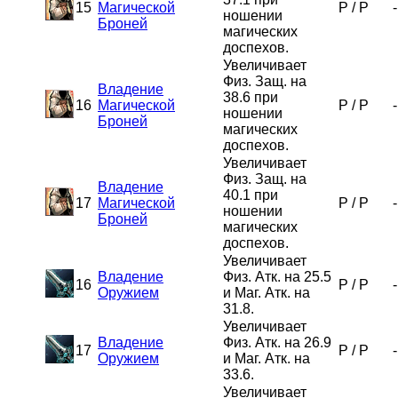
15
Магической
P
/
P
-
ношении
Броней
магических
доспехов.
Увеличивает
Физ. Защ. на
Владение
38.6 при
16
Магической
P
/
P
-
ношении
Броней
магических
доспехов.
Увеличивает
Физ. Защ. на
Владение
40.1 при
17
Магической
P
/
P
-
ношении
Броней
магических
доспехов.
Увеличивает
Владение
Физ. Атк. на 25.5
16
P
/
P
-
Оружием
и Маг. Атк. на
31.8.
Увеличивает
Владение
Физ. Атк. на 26.9
17
P
/
P
-
Оружием
и Маг. Атк. на
33.6.
Увеличивает