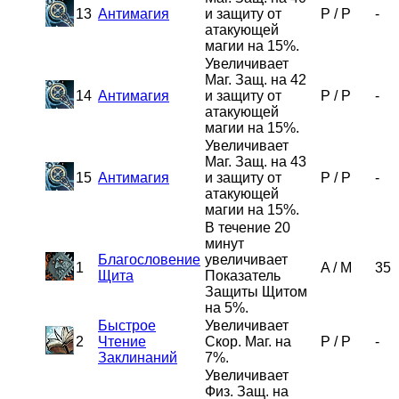
13
Антимагия
и защиту от
P
/
P
-
атакующей
магии на 15%.
Увеличивает
Маг. Защ. на 42
14
Антимагия
и защиту от
P
/
P
-
атакующей
магии на 15%.
Увеличивает
Маг. Защ. на 43
15
Антимагия
и защиту от
P
/
P
-
атакующей
магии на 15%.
В течение 20
минут
Благословение
увеличивает
1
A
/
M
35
Щита
Показатель
Защиты Щитом
на 5%.
Быстрое
Увеличивает
2
Чтение
Скор. Маг. на
P
/
P
-
Заклинаний
7%.
Увеличивает
Физ. Защ. на