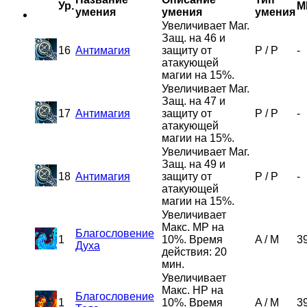
Ур.
M
умения
умения
умения
Увеличивает Маг.
Защ. на 46 и
16
Антимагия
защиту от
P
/
P
-
атакующей
магии на 15%.
Увеличивает Маг.
Защ. на 47 и
17
Антимагия
защиту от
P
/
P
-
атакующей
магии на 15%.
Увеличивает Маг.
Защ. на 49 и
18
Антимагия
защиту от
P
/
P
-
атакующей
магии на 15%.
Увеличивает
Макс. MP на
Благословение
1
10%. Время
A
/
M
3
Духа
действия: 20
мин.
Увеличивает
Макс. HP на
Благословение
1
10%. Время
A
/
M
3