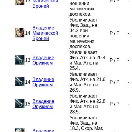
13
Магической
P
/
P
-
ношении
Броней
магических
доспехов.
Увеличивает
Физ. Защ. на
Владение
34.2 при
14
Магической
P
/
P
-
ношении
Броней
магических
доспехов.
Увеличивает
Владение
Физ. Атк. на 20.4
13
P
/
P
-
Оружием
и Маг. Атк. на
25.4.
Увеличивает
Владение
Физ. Атк. на 21.6
14
P
/
P
-
Оружием
и Маг. Атк. на
26.9.
Увеличивает
Владение
Физ. Атк. на 22.8
15
P
/
P
-
Оружием
и Маг. Атк. на
28.5.
Увеличивает
Физ. Защ. на
18.3, Скор. Маг.
Владение