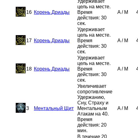
Удерживает
цель на месте.
16
Корень Дриады
Время
A
/
M
действия: 30
сек.
Удерживает
цель на месте.
17
Корень Дриады
Время
A
/
M
действия: 30
сек.
Удерживает
цель на месте.
18
Корень Дриады
Время
A
/
M
действия: 30
сек.
Увеличивает
сопротивление
Удержанию,
Сну, Страху и
3
Ментальный Щит
Ментальным
A
/
M
Атакам на 40.
Время
действия: 20
мин.
В течение 20