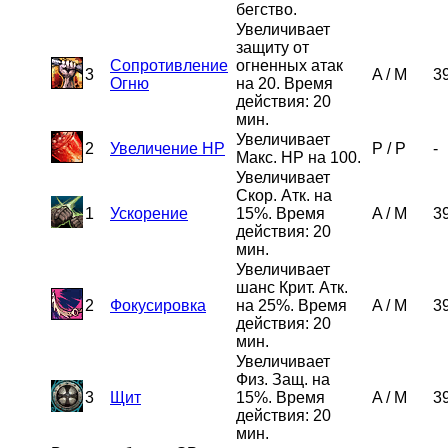
бегство.
Увеличивает
защиту от
Сопротивление
огненных атак
3
A
/
M
3
Огню
на 20. Время
действия: 20
мин.
Увеличивает
2
Увеличение HP
P
/
P
-
Макс. HP на 100.
Увеличивает
Скор. Атк. на
1
Ускорение
15%. Время
A
/
M
3
действия: 20
мин.
Увеличивает
шанс Крит. Атк.
2
Фокусировка
на 25%. Время
A
/
M
3
действия: 20
мин.
Увеличивает
Физ. Защ. на
3
Щит
15%. Время
A
/
M
3
действия: 20
мин.