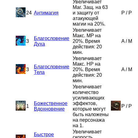
Увеличивает
Маг. Защ. на 63
24
Антимагия
и защиту от
P
/
P
атакующей
магии на 20%.
Увеличивает
Макс. MP на
Благословение
3
20%. Время
A
/
M
Духа
действия: 20
мин.
Увеличивает
Макс. HP на
Благословение
3
20%. Время
A
/
M
Тела
действия: 20
мин.
Увеличивает
количество
усиливающих
Божественное
эффектов,
1
P
/
P
Вдохновение
которые могут
быть наложены
на персонажа
на 1.
Увеличивает
Быстрое
скорость