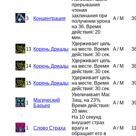
прерывания
чтения
заклинания при
3
Концентрация
A
/
M
3
получении урона
на 36. Время
действия: 20
мин.
Удерживает цель
13
Корень Дриады
на месте. Время
A
/
M
3
действия: 30 сек.
Удерживает цель
14
Корень Дриады
на месте. Время
A
/
M
3
действия: 30 сек.
Удерживает цель
15
Корень Дриады
на месте. Время
A
/
M
3
действия: 30 сек.
Увеличивает Маг.
Магический
Защ. на 23%.
1
A
/
M
3
Барьер
Время действия:
20 мин.
На 10 секунд
внушает страх
1
Слово Страха
врагу и
A
/
M
1
обращает его в