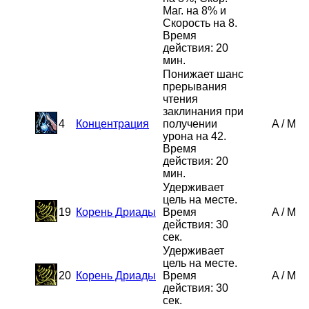
Маг. на 8% и
Скорость на 8.
Время
действия: 20
мин.
Понижает шанс
прерывания
чтения
заклинания при
4
Концентрация
получении
A
/
M
урона на 42.
Время
действия: 20
мин.
Удерживает
цель на месте.
19
Корень Дриады
Время
A
/
M
действия: 30
сек.
Удерживает
цель на месте.
20
Корень Дриады
Время
A
/
M
действия: 30
сек.