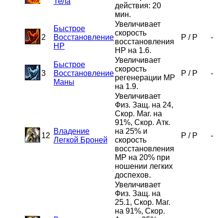
Тела
действия: 20
мин.
Увеличивает
Быстрое
скорость
2
Восстановление
P
/
P
-
восстановления
HP
HP на 1.6.
Увеличивает
Быстрое
скорость
3
Восстановление
P
/
P
-
регенерации MP
Маны
на 1.9.
Увеличивает
Физ. Защ. на 24,
Скор. Маг. на
91%, Скор. Атк.
Владение
на 25% и
12
P
/
P
-
Легкой Броней
скорость
восстановления
MP на 20% при
ношении легких
доспехов.
Увеличивает
Физ. Защ. на
25.1, Скор. Маг.
на 91%, Скор.