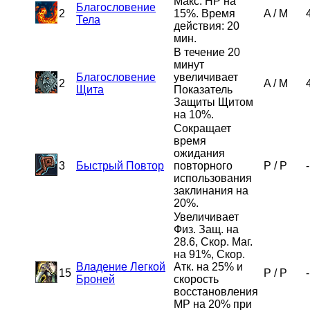
Макс. HP на
Благословение
2
15%. Время
A
/
M
Тела
действия: 20
мин.
В течение 20
минут
Благословение
увеличивает
2
A
/
M
Щита
Показатель
Защиты Щитом
на 10%.
Сокращает
время
ожидания
3
Быстрый Повтор
повторного
P
/
P
-
использования
заклинания на
20%.
Увеличивает
Физ. Защ. на
28.6, Скор. Маг.
на 91%, Скор.
Владение Легкой
Атк. на 25% и
15
P
/
P
-
Броней
скорость
восстановления
MP на 20% при