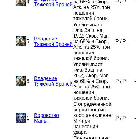
4
на 68% и Скор.
P
/
P
-
Тяжелой Броней
Атк. на 25% при
ношении
тяжелой брони.
Увеличивает
Физ. Защ. на
19.2, Скор. Маг.
Владение
5
на 68% и Скор.
P
/
P
-
Тяжелой Броней
Атк. на 25% при
ношении
тяжелой брони.
Увеличивает
Физ. Защ. на
20.2, Скор. Маг.
Владение
6
на 68% и Скор.
P
/
P
-
Тяжелой Броней
Атк. на 25% при
ношении
тяжелой брони.
С определенной
вероятностью
Воровство
восстанавливает
1
P
/
P
-
Маны
MP при
нанесении
удара.
Понижает шанс