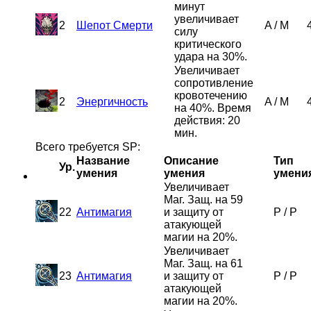
минут
увеличивает
2
Шепот Смерти
A
/
M
силу
критического
удара на 30%.
Увеличивает
сопротивление
кровотечению
2
Энергичность
A
/
M
на 40%. Время
действия: 20
мин.
Всего требуется SP:
Название
Описание
Тип
Ур.
умения
умения
умени
Увеличивает
Маг. Защ. на 59
22
Антимагия
и защиту от
P
/
P
атакующей
магии на 20%.
Увеличивает
Маг. Защ. на 61
23
Антимагия
и защиту от
P
/
P
атакующей
магии на 20%.