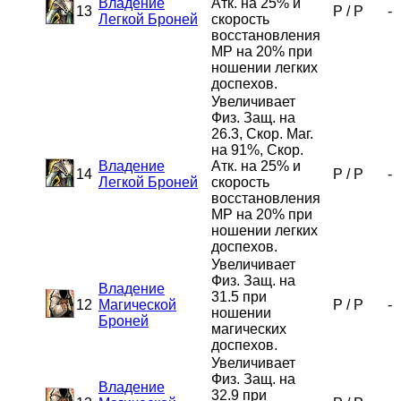
Владение
Атк. на 25% и
13
P
/
P
-
Легкой Броней
скорость
восстановления
MP на 20% при
ношении легких
доспехов.
Увеличивает
Физ. Защ. на
26.3, Скор. Маг.
на 91%, Скор.
Владение
Атк. на 25% и
14
P
/
P
-
Легкой Броней
скорость
восстановления
MP на 20% при
ношении легких
доспехов.
Увеличивает
Физ. Защ. на
Владение
31.5 при
12
Магической
P
/
P
-
ношении
Броней
магических
доспехов.
Увеличивает
Физ. Защ. на
Владение
32.9 при