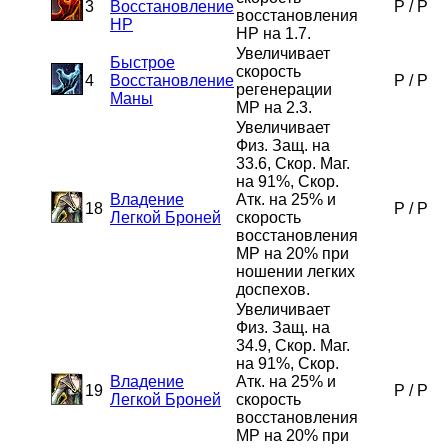
3
Восстановление
P
/
P
восстановления
HP
HP на 1.7.
Увеличивает
Быстрое
скорость
4
Восстановление
P
/
P
регенерации
Маны
MP на 2.3.
Увеличивает
Физ. Защ. на
33.6, Скор. Маг.
на 91%, Скор.
Владение
Атк. на 25% и
18
P
/
P
Легкой Броней
скорость
восстановления
MP на 20% при
ношении легких
доспехов.
Увеличивает
Физ. Защ. на
34.9, Скор. Маг.
на 91%, Скор.
Владение
Атк. на 25% и
19
P
/
P
Легкой Броней
скорость
восстановления
MP на 20% при