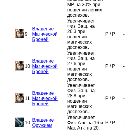
MP на 20% при
ношении легких
доспехов.
Увеличивает
Физ. Защ. на
Владение
26.3 при
9
Магической
P
/
P
-
ношении
Броней
магических
доспехов.
Увеличивает
Физ. Защ. на
Владение
27.6 при
10
Магической
P
/
P
-
ношении
Броней
магических
доспехов.
Увеличивает
Физ. Защ. на
Владение
28.8 при
11
Магической
P
/
P
-
ношении
Броней
магических
доспехов.
Увеличивает
Владение
10
Физ. Атк. на 16 и
P
/
P
-
Оружием
Маг. Атк. на 20.