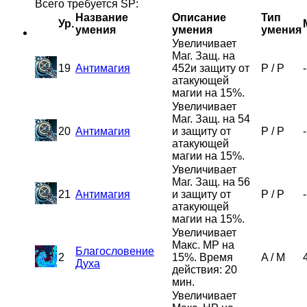
Всего требуется SP:
Название
Описание
Тип
Ур.
умения
умения
умения
Увеличивает
Маг. Защ. на
19
Антимагия
452и защиту от
P
/
P
-
атакующей
магии на 15%.
Увеличивает
Маг. Защ. на 54
20
Антимагия
и защиту от
P
/
P
-
атакующей
магии на 15%.
Увеличивает
Маг. Защ. на 56
21
Антимагия
и защиту от
P
/
P
-
атакующей
магии на 15%.
Увеличивает
Макс. MP на
Благословение
2
15%. Время
A
/
M
Духа
действия: 20
мин.
Увеличивает