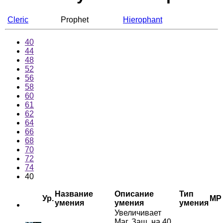
Cleric
Prophet
Hierophant
40
44
48
52
56
58
60
61
62
64
66
68
70
72
74
40
Название
Описание
Тип
Ур.
MP
умения
умения
умения
Увеличивает
Маг. Защ. на 40