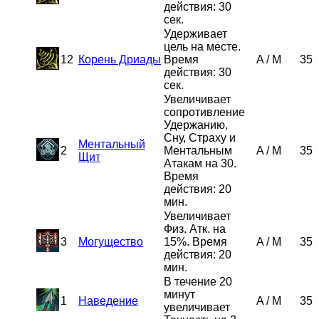
действия: 30
сек.
Удерживает
цель на месте.
12
Корень Дриады
Время
A
/
M
35
действия: 30
сек.
Увеличивает
сопротивление
Удержанию,
Сну, Страху и
Ментальный
2
Ментальным
A
/
M
35
Щит
Атакам на 30.
Время
действия: 20
мин.
Увеличивает
Физ. Атк. на
3
Могущество
15%. Время
A
/
M
35
действия: 20
мин.
В течение 20
минут
1
Наведение
A
/
M
35
увеличивает