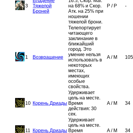
Владение
16.5, Скор. Маг.
3
Тяжелой
на 68% и Скор.
P
/
P
-
Броней
Атк. на 25% при
ношении
тяжелой брони.
Телепортирует
читающего
заклинание в
ближайший
город. Это
умение нельзя
1
Возвращение
A
/
M
105
использовать в
некоторых
местах,
имеющих
особые
свойства.
Удерживает
цель на месте.
10
Корень Дриады
Время
A
/
M
34
действия: 30
сек.
Удерживает
цель на месте.
11
Корень Дриады
Время
A
/
M
34