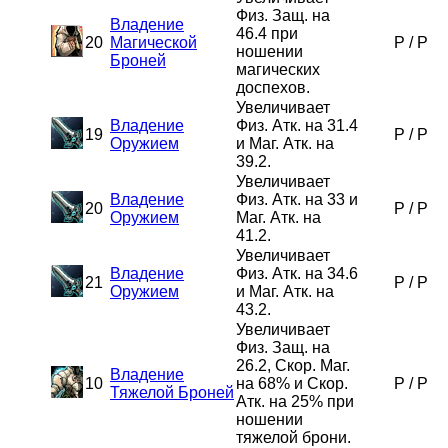
Физ. Защ. на
Владение
46.4 при
20
Магической
P
/
P
ношении
Броней
магических
доспехов.
Увеличивает
Владение
Физ. Атк. на 31.4
19
P
/
P
Оружием
и Маг. Атк. на
39.2.
Увеличивает
Владение
Физ. Атк. на 33 и
20
P
/
P
Оружием
Маг. Атк. на
41.2.
Увеличивает
Владение
Физ. Атк. на 34.6
21
P
/
P
Оружием
и Маг. Атк. на
43.2.
Увеличивает
Физ. Защ. на
26.2, Скор. Маг.
Владение
10
на 68% и Скор.
P
/
P
Тяжелой Броней
Атк. на 25% при
ношении
тяжелой брони.