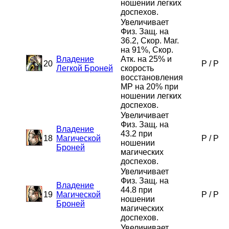
ношении легких
доспехов.
Увеличивает
Физ. Защ. на
36.2, Скор. Маг.
на 91%, Скор.
Владение
Атк. на 25% и
20
P
/
P
Легкой Броней
скорость
восстановления
MP на 20% при
ношении легких
доспехов.
Увеличивает
Физ. Защ. на
Владение
43.2 при
18
Магической
P
/
P
ношении
Броней
магических
доспехов.
Увеличивает
Физ. Защ. на
Владение
44.8 при
19
Магической
P
/
P
ношении
Броней
магических
доспехов.
Увеличивает