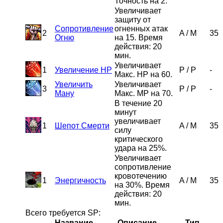
Точность на 2.
Увеличивает
защиту от
Сопротивление
огненных атак
2
A
/
M
35
Огню
на 15. Время
действия: 20
мин.
Увеличивает
1
Увеличение HP
P
/
P
-
Макс. HP на 60.
Увеличить
Увеличивает
3
P
/
P
-
Ману
Макс. MP на 70.
В течение 20
минут
увеличивает
1
Шепот Смерти
A
/
M
35
силу
критического
удара на 25%.
Увеличивает
сопротивление
кровотечению
1
Энергичность
A
/
M
35
на 30%. Время
действия: 20
мин.
Всего требуется SP:
Название
Описание
Тип