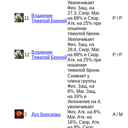
Увеличивает
Физ. Защ. на
27.3, Скор. Маг.
Владение
11
на 68% и Скор.
P
/
P
Тяжелой Броней
Атк. на 25% при
ношении
тяжелой брони.
Увеличивает
Физ. Защ. на
28.4, Скор. Маг.
Владение
12
на 68% и Скор.
P
/
P
Тяжелой Броней
Атк. на 25% при
ношении
тяжелой брони.
Снижает у
члена группы
Физ. Защ. на
8%, Маг. Защ.
на 16% и
Уклонение на 4,
увеличивает
Физ. Атк. на 8%,
2
Дух Берсерка
A
/
M
Маг. Атк. на
16%, Скор. Атк.
на 8%, Скор.