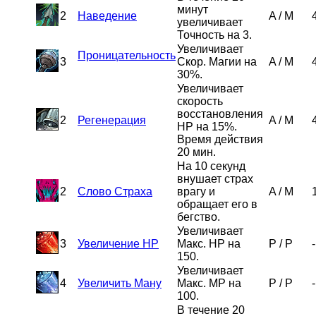
минут
2
Наведение
A
/
M
увеличивает
Точность на 3.
Увеличивает
Проницательность
3
Скор. Магии на
A
/
M
30%.
Увеличивает
скорость
восстановления
2
Регенерация
A
/
M
HP на 15%.
Время действия
20 мин.
На 10 секунд
внушает страх
2
Слово Страха
врагу и
A
/
M
обращает его в
бегство.
Увеличивает
3
Увеличение HP
Макс. HP на
P
/
P
-
150.
Увеличивает
4
Увеличить Ману
Макс. MP на
P
/
P
-
100.
В течение 20