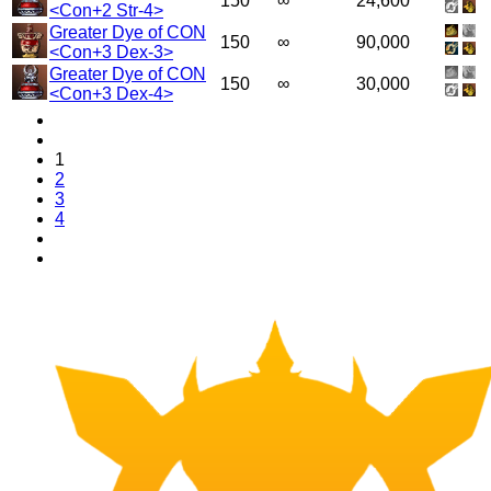
150
∞
24,600
<Con+2 Str-4>
Greater Dye of CON
150
∞
90,000
<Con+3 Dex-3>
Greater Dye of CON
150
∞
30,000
<Con+3 Dex-4>
1
2
3
4