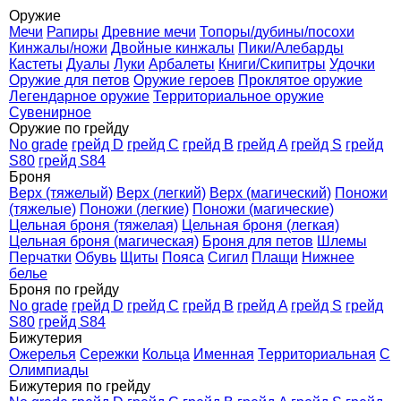
Оружие
Мечи
Рапиры
Древние мечи
Топоры/дубины/посохи
Кинжалы/ножи
Двойные кинжалы
Пики/Алебарды
Кастеты
Дуалы
Луки
Арбалеты
Книги/Скипитры
Удочки
Оружие для петов
Оружие героев
Проклятое оружие
Легендарное оружие
Территориальное оружие
Сувенирное
Оружие по грейду
No grade
грейд D
грейд C
грейд B
грейд A
грейд S
грейд
S80
грейд S84
Броня
Верх (тяжелый)
Верх (легкий)
Верх (магический)
Поножи
(тяжелые)
Поножи (легкие)
Поножи (магические)
Цельная броня (тяжелая)
Цельная броня (легкая)
Цельная броня (магическая)
Броня для петов
Шлемы
Перчатки
Обувь
Щиты
Пояса
Сигил
Плащи
Нижнее
белье
Броня по грейду
No grade
грейд D
грейд C
грейд B
грейд A
грейд S
грейд
S80
грейд S84
Бижутерия
Ожерелья
Сережки
Кольца
Именная
Территориальная
С
Олимпиады
Бижутерия по грейду