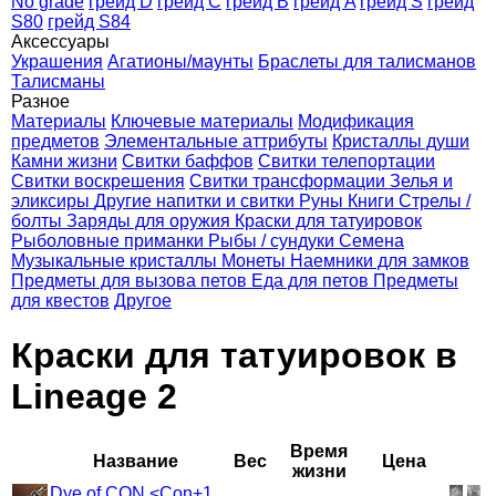
No grade
грейд D
грейд C
грейд B
грейд A
грейд S
грейд
S80
грейд S84
Аксессуары
Украшения
Агатионы/маунты
Браслеты для талисманов
Талисманы
Разное
Материалы
Ключевые материалы
Модификация
предметов
Элементальные аттрибуты
Кристаллы души
Камни жизни
Свитки баффов
Свитки телепортации
Свитки воскрешения
Свитки трансформации
Зелья и
эликсиры
Другие напитки и свитки
Руны
Книги
Стрелы /
болты
Заряды для оружия
Краски для татуировок
Рыболовные приманки
Рыбы / сундуки
Семена
Музыкальные кристаллы
Монеты
Наемники для замков
Предметы для вызова петов
Еда для петов
Предметы
для квестов
Другое
Краски для татуировок в
Lineage 2
Время
Название
Вес
Цена
жизни
Dye of CON <Con+1