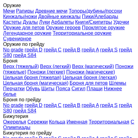
Оружие
Мечи
Рапиры
Древние мечи
Топоры/дубины/посохи
Кинжалы/ножи
Двойные кинжалы
Пики/Алебарды
Кастеты
Дуалы
Луки
Арбалеты
Книги/Скипитры
Удочки
Оружие для петов
Оружие героев
Проклятое оружие
Легендарное оружие
Территориальное оружие
Сувенирное
Оружие по грейду
No grade
грейд D
грейд C
грейд B
грейд A
грейд S
грейд
S80
грейд S84
Броня
Верх (тяжелый)
Верх (легкий)
Верх (магический)
Поножи
(тяжелые)
Поножи (легкие)
Поножи (магические)
Цельная броня (тяжелая)
Цельная броня (легкая)
Цельная броня (магическая)
Броня для петов
Шлемы
Перчатки
Обувь
Щиты
Пояса
Сигил
Плащи
Нижнее
белье
Броня по грейду
No grade
грейд D
грейд C
грейд B
грейд A
грейд S
грейд
S80
грейд S84
Бижутерия
Ожерелья
Сережки
Кольца
Именная
Территориальная
С
Олимпиады
Бижутерия по грейду