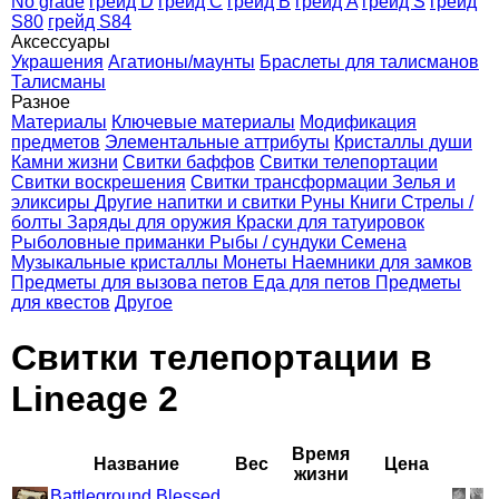
No grade
грейд D
грейд C
грейд B
грейд A
грейд S
грейд
S80
грейд S84
Аксессуары
Украшения
Агатионы/маунты
Браслеты для талисманов
Талисманы
Разное
Материалы
Ключевые материалы
Модификация
предметов
Элементальные аттрибуты
Кристаллы души
Камни жизни
Свитки баффов
Свитки телепортации
Свитки воскрешения
Свитки трансформации
Зелья и
эликсиры
Другие напитки и свитки
Руны
Книги
Стрелы /
болты
Заряды для оружия
Краски для татуировок
Рыболовные приманки
Рыбы / сундуки
Семена
Музыкальные кристаллы
Монеты
Наемники для замков
Предметы для вызова петов
Еда для петов
Предметы
для квестов
Другое
Свитки телепортации в
Lineage 2
Время
Название
Вес
Цена
жизни
Battleground Blessed