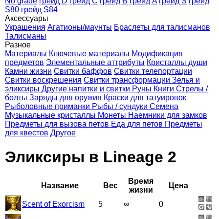
No grade
грейд D
грейд C
грейд B
грейд A
грейд S
грейд
S80
грейд S84
Аксессуары
Украшения
Агатионы/маунты
Браслеты для талисманов
Талисманы
Разное
Материалы
Ключевые материалы
Модификация
предметов
Элементальные аттрибуты
Кристаллы души
Камни жизни
Свитки баффов
Свитки телепортации
Свитки воскрешения
Свитки трансформации
Зелья и
эликсиры
Другие напитки и свитки
Руны
Книги
Стрелы /
болты
Заряды для оружия
Краски для татуировок
Рыболовные приманки
Рыбы / сундуки
Семена
Музыкальные кристаллы
Монеты
Наемники для замков
Предметы для вызова петов
Еда для петов
Предметы
для квестов
Другое
Эликсиры в Lineage 2
Время
Название
Вес
Цена
жизни
Scent of Exorcism
5
∞
0