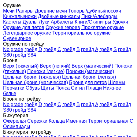
Оружие
Мечи
Рапиры
Древние мечи
Топоры/дубины/посохи
Кинжалы/ножи
Двойные кинжалы
Пики/Алебарды
Кастеты
Дуалы
Луки
Арбалеты
Книги/Скипитры
Удочки
Оружие для петов
Оружие героев
Проклятое оружие
Легендарное оружие
Территориальное оружие
Сувенирное
Оружие по грейду
No grade
грейд D
грейд C
грейд B
грейд A
грейд S
грейд
S80
грейд S84
Броня
Верх (тяжелый)
Верх (легкий)
Верх (магический)
Поножи
(тяжелые)
Поножи (легкие)
Поножи (магические)
Цельная броня (тяжелая)
Цельная броня (легкая)
Цельная броня (магическая)
Броня для петов
Шлемы
Перчатки
Обувь
Щиты
Пояса
Сигил
Плащи
Нижнее
белье
Броня по грейду
No grade
грейд D
грейд C
грейд B
грейд A
грейд S
грейд
S80
грейд S84
Бижутерия
Ожерелья
Сережки
Кольца
Именная
Территориальная
С
Олимпиады
Бижутерия по грейду