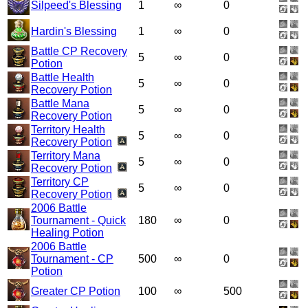
Silpeed's Blessing
1
∞
0
Hardin's Blessing
1
∞
0
Battle CP Recovery
5
∞
0
Potion
Battle Health
5
∞
0
Recovery Potion
Battle Mana
5
∞
0
Recovery Potion
Territory Health
5
∞
0
Recovery Potion
Territory Mana
5
∞
0
Recovery Potion
Territory CP
5
∞
0
Recovery Potion
2006 Battle
Tournament - Quick
180
∞
0
Healing Potion
2006 Battle
Tournament - CP
500
∞
0
Potion
Greater CP Potion
100
∞
500