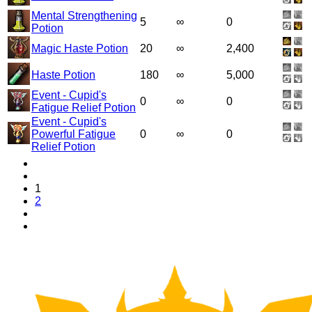
Mental Strengthening
5
∞
0
Potion
Magic Haste Potion
20
∞
2,400
Haste Potion
180
∞
5,000
Event - Cupid's
0
∞
0
Fatigue Relief Potion
Event - Cupid's
Powerful Fatigue
0
∞
0
Relief Potion
1
2