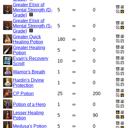
Greater Elixir of
Mental Strength (D-
5
∞
0
Grade)
Greater Elixir of
Mental Strength (S-
5
∞
0
Grade)
Greater Quick
180
∞
0
Healing Potion
Greater Healing
5
∞
0
Potion
Evain's Recovery
10
∞
0
Scroll
Warrior's Breath
1
∞
0
Hardin's Divine
1
∞
0
Protection
CP Potion
25
∞
200
Potion of a Hero
1
∞
0
Lesser Healing
5
∞
90
Potion
Medusa's Potion
5
∞
0