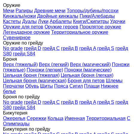
Оружие
Мечи
Рапиры
Древние мечи
Топоры/дубины/посохи
Кинжалы/ножи
Двойные кинжалы
Пики/Алебарды
Кастеты
Дуалы
Луки
Арбалеты
Книги/Скипитры
Удочки
Оружие для петов
Оружие героев
Проклятое оружие
Легендарное оружие
Территориальное оружие
Сувенирное
Оружие по грейду
No grade
грейд D
грейд C
грейд B
грейд A
грейд S
грейд
S80
грейд S84
Броня
Верх (тяжелый)
Верх (легкий)
Верх (магический)
Поножи
(тяжелые)
Поножи (легкие)
Поножи (магические)
Цельная броня (тяжелая)
Цельная броня (легкая)
Цельная броня (магическая)
Броня для петов
Шлемы
Перчатки
Обувь
Щиты
Пояса
Сигил
Плащи
Нижнее
белье
Броня по грейду
No grade
грейд D
грейд C
грейд B
грейд A
грейд S
грейд
S80
грейд S84
Бижутерия
Ожерелья
Сережки
Кольца
Именная
Территориальная
С
Олимпиады
Бижутерия по грейду