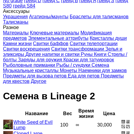
No grade
грейд D
грейд C
грейд B
грейд A
грейд S
грейд
S80
грейд S84
Аксессуары
Украшения
Агатионы/маунты
Браслеты для талисманов
Талисманы
Разное
Материалы
Ключевые материалы
Модификация
предметов
Элементальные аттрибуты
Кристаллы души
Камни жизни
Свитки баффов
Свитки телепортации
Свитки воскрешения
Свитки трансформации
Зелья и
эликсиры
Другие напитки и свитки
Руны
Книги
Стрелы /
болты
Заряды для оружия
Краски для татуировок
Рыболовные приманки
Рыбы / сундуки
Семена
Музыкальные кристаллы
Монеты
Наемники для замков
Предметы для вызова петов
Еда для петов
Предметы
для квестов
Другое
Семена в Lineage 2
Время
Название
Вес
Цена
жизни
White Seed of Evil
100
∞
30,000
Lump
Cloned Large