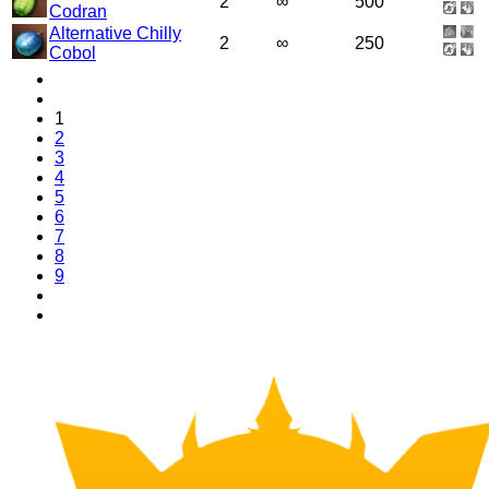
2
∞
500
Codran
Alternative Chilly
2
∞
250
Cobol
1
2
3
4
5
6
7
8
9