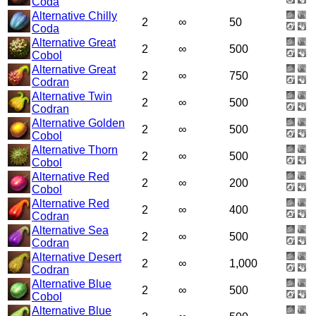
Coda
Alternative Chilly
2
∞
50
Coda
Alternative Great
2
∞
500
Cobol
Alternative Great
2
∞
750
Codran
Alternative Twin
2
∞
500
Codran
Alternative Golden
2
∞
500
Cobol
Alternative Thorn
2
∞
500
Cobol
Alternative Red
2
∞
200
Cobol
Alternative Red
2
∞
400
Codran
Alternative Sea
2
∞
500
Codran
Alternative Desert
2
∞
1,000
Codran
Alternative Blue
2
∞
500
Cobol
Alternative Blue