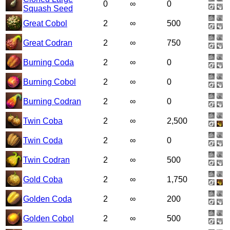
0
∞
0
Squash Seed
Great Cobol
2
∞
500
Great Codran
2
∞
750
Burning Coda
2
∞
0
Burning Cobol
2
∞
0
Burning Codran
2
∞
0
Twin Coba
2
∞
2,500
Twin Coda
2
∞
0
Twin Codran
2
∞
500
Gold Coba
2
∞
1,750
Golden Coda
2
∞
200
Golden Cobol
2
∞
500