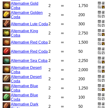
Alternative Gold
2
∞
1,750
Coba
Alternative Golden
2
∞
200
Coda
Alternative Lute Coda
2
∞
300
Alternative King
2
∞
2,750
Coba
Alternative Red Coba
2
∞
1,500
Alternative Red Coda
2
∞
50
Alternative Sea Coba
2
∞
2,250
Alternative Desert
2
∞
2,000
Coba
Alternative Desert
2
∞
200
Coda
Alternative Blue
2
∞
1,250
Coba
Alternative Blue
2
∞
100
Coda
Alternative Dark
2
∞
50