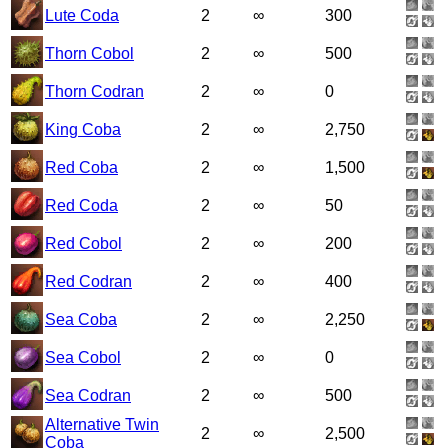
Lute Coda
2
∞
300
Thorn Cobol
2
∞
500
Thorn Codran
2
∞
0
King Coba
2
∞
2,750
Red Coba
2
∞
1,500
Red Coda
2
∞
50
Red Cobol
2
∞
200
Red Codran
2
∞
400
Sea Coba
2
∞
2,250
Sea Cobol
2
∞
0
Sea Codran
2
∞
500
Alternative Twin
2
∞
2,500
Coba