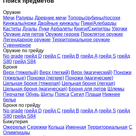
Поиск предметов
Оружие
Мечи
Рапиры
Древние мечи
Топоры/дубины/посохи
Кинжалы/ножи
Двойные кинжалы
Пики/Алебарды
Кастеты
Дуалы
Луки
Арбалеты
Книги/Скипитры
Удочки
Оружие для петов
Оружие героев
Проклятое оружие
Легендарное оружие
Территориальное оружие
Сувенирное
Оружие по грейду
No grade
грейд D
грейд C
грейд B
грейд A
грейд S
грейд
S80
грейд S84
Броня
Верх (тяжелый)
Верх (легкий)
Верх (магический)
Поножи
(тяжелые)
Поножи (легкие)
Поножи (магические)
Цельная броня (тяжелая)
Цельная броня (легкая)
Цельная броня (магическая)
Броня для петов
Шлемы
Перчатки
Обувь
Щиты
Пояса
Сигил
Плащи
Нижнее
белье
Броня по грейду
No grade
грейд D
грейд C
грейд B
грейд A
грейд S
грейд
S80
грейд S84
Бижутерия
Ожерелья
Сережки
Кольца
Именная
Территориальная
С
Олимпиады