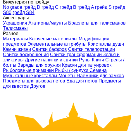
Бижутерия по грейду
No grade
грейд D
грейд C
грейд B
грейд A
грейд S
грейд
S80
грейд S84
Аксессуары
Украшения
Агатионы/маунты
Браслеты для талисманов
Талисманы
Разное
Материалы
Ключевые материалы
Модификация
предметов
Элементальные аттрибуты
Кристаллы души
Камни жизни
Свитки баффов
Свитки телепортации
Свитки воскрешения
Свитки трансформации
Зелья и
эликсиры
Другие напитки и свитки
Руны
Книги
Стрелы /
болты
Заряды для оружия
Краски для татуировок
Рыболовные приманки
Рыбы / сундуки
Семена
Музыкальные кристаллы
Монеты
Наемники для замков
Предметы для вызова петов
Еда для петов
Предметы
для квестов
Другое